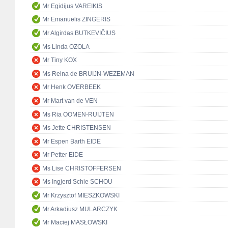
Mr Egidijus VAREIKIS
Mr Emanuelis ZINGERIS
Mr Algirdas BUTKEVIČIUS
Ms Linda OZOLA
Mr Tiny KOX
Ms Reina de BRUIJN-WEZEMAN
Mr Henk OVERBEEK
Mr Mart van de VEN
Ms Ria OOMEN-RUIJTEN
Ms Jette CHRISTENSEN
Mr Espen Barth EIDE
Mr Petter EIDE
Ms Lise CHRISTOFFERSEN
Ms Ingjerd Schie SCHOU
Mr Krzysztof MIESZKOWSKI
Mr Arkadiusz MULARCZYK
Mr Maciej MASŁOWSKI