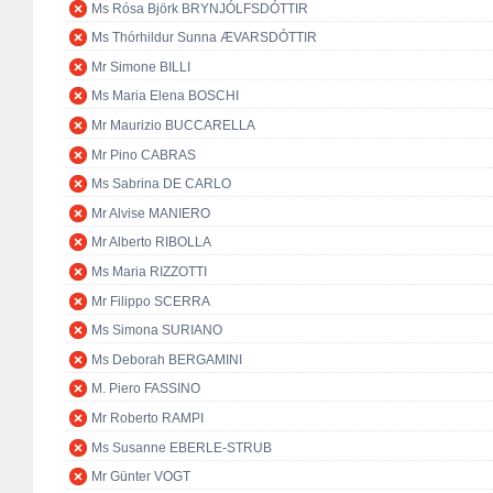
Ms Rósa Björk BRYNJÓLFSDÓTTIR
Ms Thórhildur Sunna ÆVARSDÓTTIR
Mr Simone BILLI
Ms Maria Elena BOSCHI
Mr Maurizio BUCCARELLA
Mr Pino CABRAS
Ms Sabrina DE CARLO
Mr Alvise MANIERO
Mr Alberto RIBOLLA
Ms Maria RIZZOTTI
Mr Filippo SCERRA
Ms Simona SURIANO
Ms Deborah BERGAMINI
M. Piero FASSINO
Mr Roberto RAMPI
Ms Susanne EBERLE-STRUB
Mr Günter VOGT