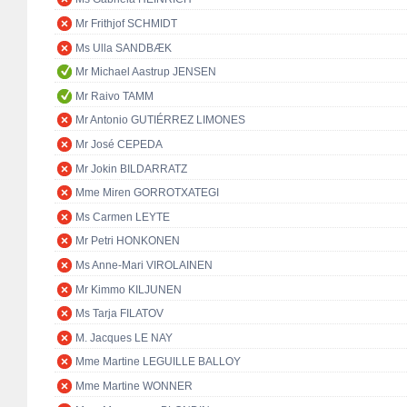
Mr Frithjof SCHMIDT
Ms Ulla SANDBÆK
Mr Michael Aastrup JENSEN
Mr Raivo TAMM
Mr Antonio GUTIÉRREZ LIMONES
Mr José CEPEDA
Mr Jokin BILDARRATZ
Mme Miren GORROTXATEGI
Ms Carmen LEYTE
Mr Petri HONKONEN
Ms Anne-Mari VIROLAINEN
Mr Kimmo KILJUNEN
Ms Tarja FILATOV
M. Jacques LE NAY
Mme Martine LEGUILLE BALLOY
Mme Martine WONNER