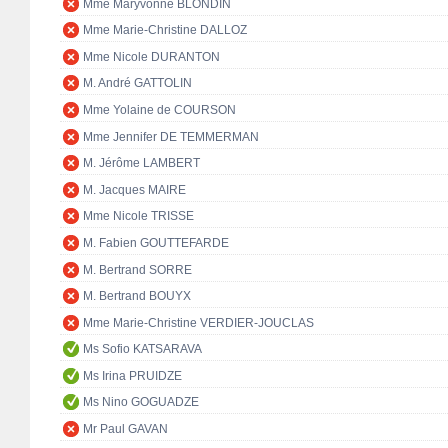
Mme Maryvonne BLONDIN
Mme Marie-Christine DALLOZ
Mme Nicole DURANTON
M. André GATTOLIN
Mme Yolaine de COURSON
Mme Jennifer DE TEMMERMAN
M. Jérôme LAMBERT
M. Jacques MAIRE
Mme Nicole TRISSE
M. Fabien GOUTTEFARDE
M. Bertrand SORRE
M. Bertrand BOUYX
Mme Marie-Christine VERDIER-JOUCLAS
Ms Sofio KATSARAVA
Ms Irina PRUIDZE
Ms Nino GOGUADZE
Mr Paul GAVAN