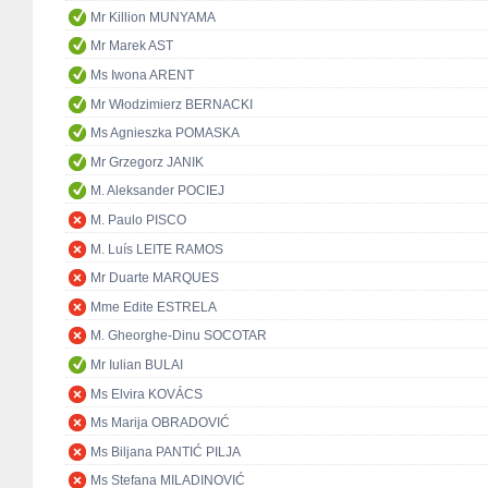
Mr Killion MUNYAMA
Mr Marek AST
Ms Iwona ARENT
Mr Włodzimierz BERNACKI
Ms Agnieszka POMASKA
Mr Grzegorz JANIK
M. Aleksander POCIEJ
M. Paulo PISCO
M. Luís LEITE RAMOS
Mr Duarte MARQUES
Mme Edite ESTRELA
M. Gheorghe-Dinu SOCOTAR
Mr Iulian BULAI
Ms Elvira KOVÁCS
Ms Marija OBRADOVIĆ
Ms Biljana PANTIĆ PILJA
Ms Stefana MILADINOVIĆ