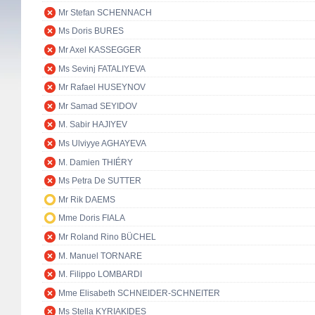
Mr Stefan SCHENNACH
Ms Doris BURES
Mr Axel KASSEGGER
Ms Sevinj FATALIYEVA
Mr Rafael HUSEYNOV
Mr Samad SEYIDOV
M. Sabir HAJIYEV
Ms Ulviyye AGHAYEVA
M. Damien THIÉRY
Ms Petra De SUTTER
Mr Rik DAEMS
Mme Doris FIALA
Mr Roland Rino BÜCHEL
M. Manuel TORNARE
M. Filippo LOMBARDI
Mme Elisabeth SCHNEIDER-SCHNEITER
Ms Stella KYRIAKIDES