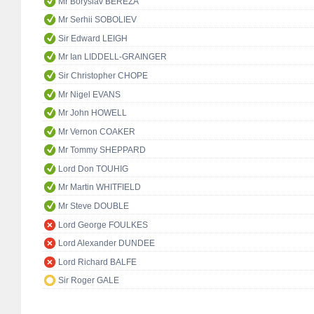
Mr Boryslav BEREZA
Mr Serhii SOBOLIEV
Sir Edward LEIGH
Mr Ian LIDDELL-GRAINGER
Sir Christopher CHOPE
Mr Nigel EVANS
Mr John HOWELL
Mr Vernon COAKER
Mr Tommy SHEPPARD
Lord Don TOUHIG
Mr Martin WHITFIELD
Mr Steve DOUBLE
Lord George FOULKES
Lord Alexander DUNDEE
Lord Richard BALFE
Sir Roger GALE