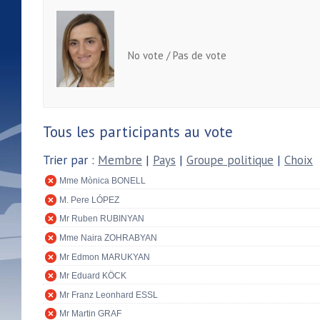
No vote / Pas de vote
Tous les participants au vote
Trier par :
Membre
|
Pays
|
Groupe politique
|
Choix
Mme Mònica BONELL
M. Pere LÓPEZ
Mr Ruben RUBINYAN
Mme Naira ZOHRABYAN
Mr Edmon MARUKYAN
Mr Eduard KÖCK
Mr Franz Leonhard ESSL
Mr Martin GRAF