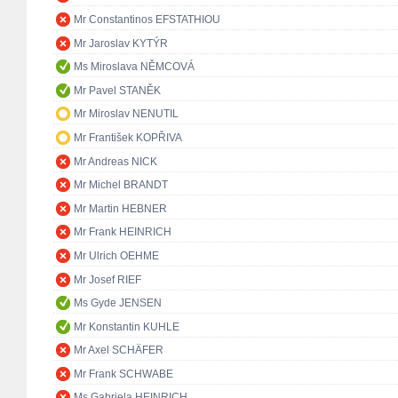
Mr Constantinos EFSTATHIOU
Mr Jaroslav KYTÝR
Ms Miroslava NĚMCOVÁ
Mr Pavel STANĚK
Mr Miroslav NENUTIL
Mr František KOPŘIVA
Mr Andreas NICK
Mr Michel BRANDT
Mr Martin HEBNER
Mr Frank HEINRICH
Mr Ulrich OEHME
Mr Josef RIEF
Ms Gyde JENSEN
Mr Konstantin KUHLE
Mr Axel SCHÄFER
Mr Frank SCHWABE
Ms Gabriela HEINRICH