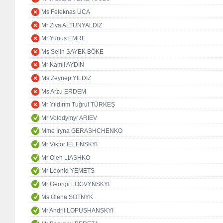
Ms Feleknas UCA
Mr Ziya ALTUNYALDIZ
Mr Yunus EMRE
Ms Selin SAYEK BÖKE
Mr Kamil AYDIN
Ms Zeynep YILDIZ
Ms Arzu ERDEM
Mr Yıldırım Tuğrul TÜRKEŞ
Mr Volodymyr ARIEV
Mme Iryna GERASHCHENKO
Mr Viktor IELENSKYI
Mr Oleh LIASHKO
Mr Leonid YEMETS
Mr Georgii LOGVYNSKYI
Ms Olena SOTNYK
Mr Andrii LOPUSHANSKYI