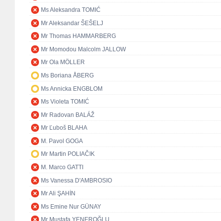
Ms Aleksandra TOMIĆ
Mr Aleksandar ŠEŠELJ
Mr Thomas HAMMARBERG
Mr Momodou Malcolm JALLOW
Mr Ola MÖLLER
Ms Boriana ÅBERG
Ms Annicka ENGBLOM
Ms Violeta TOMIĆ
Mr Radovan BALÁŽ
Mr Ľuboš BLAHA
M. Pavol GOGA
Mr Martin POLIAČIK
M. Marco GATTI
Ms Vanessa D'AMBROSIO
Mr Ali ŞAHİN
Ms Emine Nur GÜNAY
Mr Mustafa YENEROĞLU