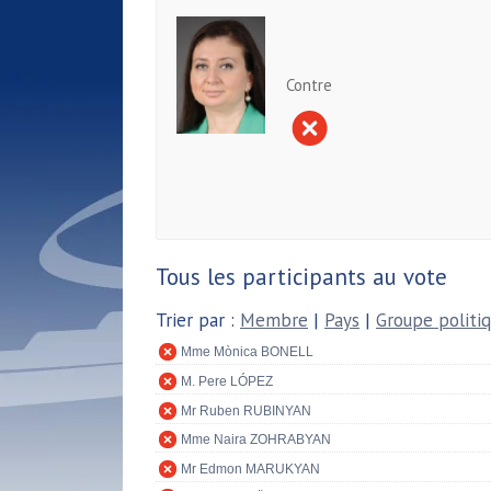
Contre
Tous les participants au vote
Trier par :
Membre
|
Pays
|
Groupe politi
Mme Mònica BONELL
M. Pere LÓPEZ
Mr Ruben RUBINYAN
Mme Naira ZOHRABYAN
Mr Edmon MARUKYAN