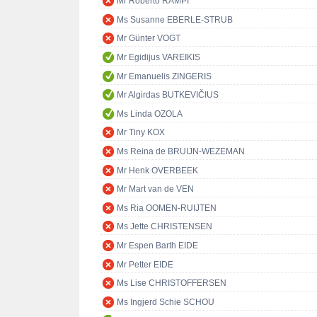
Mr Roberto RAMPI
Ms Susanne EBERLE-STRUB
Mr Günter VOGT
Mr Egidijus VAREIKIS
Mr Emanuelis ZINGERIS
Mr Algirdas BUTKEVIČIUS
Ms Linda OZOLA
Mr Tiny KOX
Ms Reina de BRUIJN-WEZEMAN
Mr Henk OVERBEEK
Mr Mart van de VEN
Ms Ria OOMEN-RUIJTEN
Ms Jette CHRISTENSEN
Mr Espen Barth EIDE
Mr Petter EIDE
Ms Lise CHRISTOFFERSEN
Ms Ingjerd Schie SCHOU