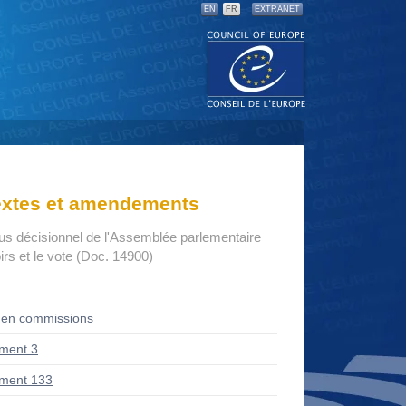
EN
FR
EXTRANET
textes et amendements
us décisionnel de l'Assemblée parlementaire
rs et le vote (Doc. 14900)
 en commissions
ment 3
ment 133