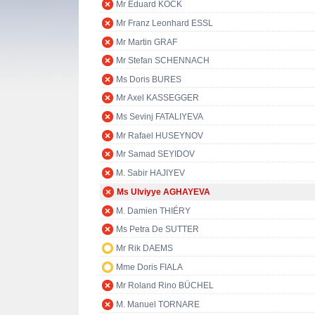
Mr Eduard KÖCK
Mr Franz Leonhard ESSL
Mr Martin GRAF
Mr Stefan SCHENNACH
Ms Doris BURES
Mr Axel KASSEGGER
Ms Sevinj FATALIYEVA
Mr Rafael HUSEYNOV
Mr Samad SEYIDOV
M. Sabir HAJIYEV
Ms Ulviyye AGHAYEVA
M. Damien THIÉRY
Ms Petra De SUTTER
Mr Rik DAEMS
Mme Doris FIALA
Mr Roland Rino BÜCHEL
M. Manuel TORNARE