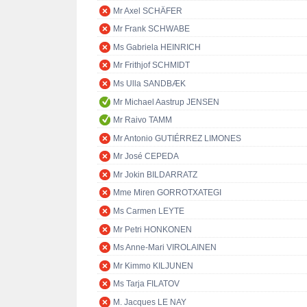
Mr Axel SCHÄFER
Mr Frank SCHWABE
Ms Gabriela HEINRICH
Mr Frithjof SCHMIDT
Ms Ulla SANDBÆK
Mr Michael Aastrup JENSEN
Mr Raivo TAMM
Mr Antonio GUTIÉRREZ LIMONES
Mr José CEPEDA
Mr Jokin BILDARRATZ
Mme Miren GORROTXATEGI
Ms Carmen LEYTE
Mr Petri HONKONEN
Ms Anne-Mari VIROLAINEN
Mr Kimmo KILJUNEN
Ms Tarja FILATOV
M. Jacques LE NAY