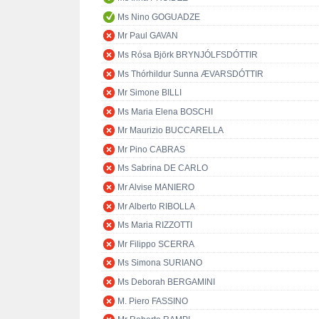
Ms Nino GOGUADZE
Mr Paul GAVAN
Ms Rósa Björk BRYNJÓLFSDÓTTIR
Ms Thórhildur Sunna ÆVARSDÓTTIR
Mr Simone BILLI
Ms Maria Elena BOSCHI
Mr Maurizio BUCCARELLA
Mr Pino CABRAS
Ms Sabrina DE CARLO
Mr Alvise MANIERO
Mr Alberto RIBOLLA
Ms Maria RIZZOTTI
Mr Filippo SCERRA
Ms Simona SURIANO
Ms Deborah BERGAMINI
M. Piero FASSINO