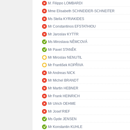
M. Filippo LOMBARDI
Mme Elisabeth SCHNEIDER-SCHNEITER
Ms Stella KYRIAKIDES
Mr Constantinos EFSTATHIOU
Mr Jaroslav KYTÝR
Ms Miroslava NĚMCOVÁ
Mr Pavel STANĚK
Mr Miroslav NENUTIL
Mr František KOPŘIVA
Mr Andreas NICK
Mr Michel BRANDT
Mr Martin HEBNER
Mr Frank HEINRICH
Mr Ulrich OEHME
Mr Josef RIEF
Ms Gyde JENSEN
Mr Konstantin KUHLE