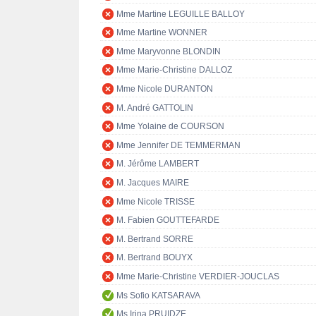
Mme Martine LEGUILLE BALLOY
Mme Martine WONNER
Mme Maryvonne BLONDIN
Mme Marie-Christine DALLOZ
Mme Nicole DURANTON
M. André GATTOLIN
Mme Yolaine de COURSON
Mme Jennifer DE TEMMERMAN
M. Jérôme LAMBERT
M. Jacques MAIRE
Mme Nicole TRISSE
M. Fabien GOUTTEFARDE
M. Bertrand SORRE
M. Bertrand BOUYX
Mme Marie-Christine VERDIER-JOUCLAS
Ms Sofio KATSARAVA
Ms Irina PRUIDZE