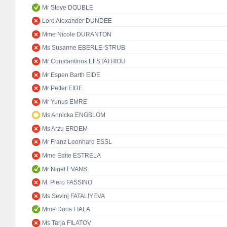
Mr Steve DOUBLE
Lord Alexander DUNDEE
Mme Nicole DURANTON
Ms Susanne EBERLE-STRUB
Mr Constantinos EFSTATHIOU
Mr Espen Barth EIDE
Mr Petter EIDE
Mr Yunus EMRE
Ms Annicka ENGBLOM
Ms Arzu ERDEM
Mr Franz Leonhard ESSL
Mme Edite ESTRELA
Mr Nigel EVANS
M. Piero FASSINO
Ms Sevinj FATALIYEVA
Mme Doris FIALA
Ms Tarja FILATOV