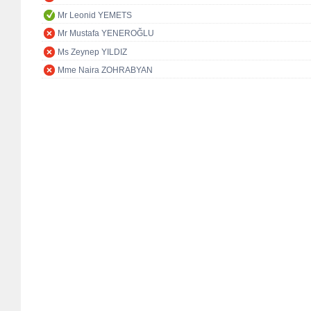
Mr Leonid YEMETS
Mr Mustafa YENEROĞLU
Ms Zeynep YILDIZ
Mme Naira ZOHRABYAN