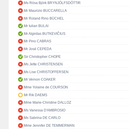
Ms Rósa Björk BRYNJÓLFSDÓTTIR
Mr Maurizio BUCCARELLA
Mr Roland Rino BÜCHEL
Mr Iulian BULAI
Mr Algirdas BUTKEVIČIUS
Mr Pino CABRAS
Mr José CEPEDA
Sir Christopher CHOPE
Ms Jette CHRISTENSEN
Ms Lise CHRISTOFFERSEN
Mr Vernon COAKER
Mme Yolaine de COURSON
Mr Rik DAEMS
Mme Marie-Christine DALLOZ
Ms Vanessa D'AMBROSIO
Ms Sabrina DE CARLO
Mme Jennifer DE TEMMERMAN