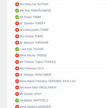
Ms Petra De SUTTER
Ms Rita TAMAŠUNIENĖ
Mr Raivo TAMM
M. Damien THIÉRY
Ms Aleksandra TOMIĆ
Ms Violeta TOMIĆ
M. Manuel TORNARE
Lord Don TOUHIG
Mme Nicole TRISSE
Mr Yıldırım Tuğrul TÜRKEŞ
Ms Feleknas UCA
M. Stefaan VERCAMER
Mme Marie-Christine VERDIER-JOUCLAS
Ms Anne-Mari VIROLAINEN
Mr Günter VOGT
Mr Martin WHITFIELD
Mme Martine WONNER