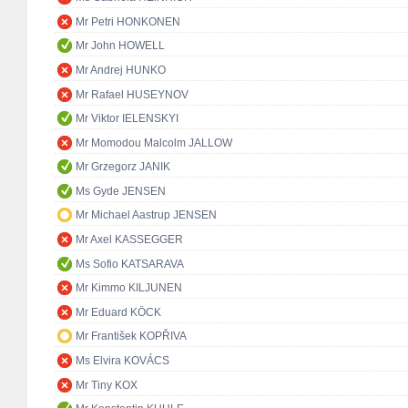
Mr Petri HONKONEN
Mr John HOWELL
Mr Andrej HUNKO
Mr Rafael HUSEYNOV
Mr Viktor IELENSKYI
Mr Momodou Malcolm JALLOW
Mr Grzegorz JANIK
Ms Gyde JENSEN
Mr Michael Aastrup JENSEN
Mr Axel KASSEGGER
Ms Sofio KATSARAVA
Mr Kimmo KILJUNEN
Mr Eduard KÖCK
Mr František KOPŘIVA
Ms Elvira KOVÁCS
Mr Tiny KOX