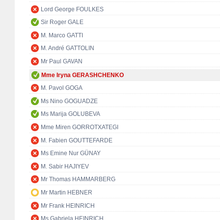
Lord George FOULKES
Sir Roger GALE
M. Marco GATTI
M. André GATTOLIN
Mr Paul GAVAN
Mme Iryna GERASHCHENKO
M. Pavol GOGA
Ms Nino GOGUADZE
Ms Marija GOLUBEVA
Mme Miren GORROTXATEGI
M. Fabien GOUTTEFARDE
Ms Emine Nur GÜNAY
M. Sabir HAJIYEV
Mr Thomas HAMMARBERG
Mr Martin HEBNER
Mr Frank HEINRICH
Ms Gabriela HEINRICH