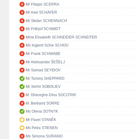
Mr Filippo SCERRA
Mr Axel SCHÄFER
Mr Stefan SCHENNACH
Mr Frithjof SCHMIDT
Mme Elisabeth SCHNEIDER-SCHNEITER
Ms Ingjerd Schie SCHOU
Mr Frank SCHWABE
Mr Aleksandar ŠEŠELJ
Mr Samad SEYIDOV
Mr Tommy SHEPPARD
Mr Serhii SOBOLIEV
M. Gheorghe-Dinu SOCOTAR
M. Bertrand SORRE
Ms Olena SOTNYK
Mr Pavel STANĚK
Ms Petra STIENEN
Ms Simona SURIANO