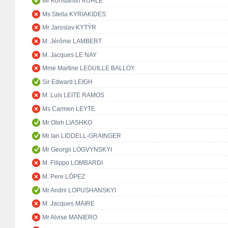
Mr Konstantin KUHLE
Ms Stella KYRIAKIDES
Mr Jaroslav KYTÝR
M. Jérôme LAMBERT
M. Jacques LE NAY
Mme Martine LEGUILLE BALLOY
Sir Edward LEIGH
M. Luís LEITE RAMOS
Ms Carmen LEYTE
Mr Oleh LIASHKO
Mr Ian LIDDELL-GRAINGER
Mr Georgii LOGVYNSKYI
M. Filippo LOMBARDI
M. Pere LÓPEZ
Mr Andrii LOPUSHANSKYI
M. Jacques MAIRE
Mr Alvise MANIERO