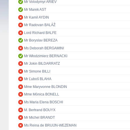
Mr Volodymyr ARIEV
Mr Marek AST
Mr Kamil AYDIN
Mr Radovan BALÁŽ
Lord Richard BALFE
Mr Boryslav BEREZA
Ms Deborah BERGAMINI
Mr Włodzimierz BERNACKI
Mr Jokin BILDARRATZ
Mr Simone BILLI
Mr Ľuboš BLAHA
Mme Maryvonne BLONDIN
Mme Mònica BONELL
Ms Maria Elena BOSCHI
M. Bertrand BOUYX
Mr Michel BRANDT
Ms Reina de BRUIJN-WEZEMAN