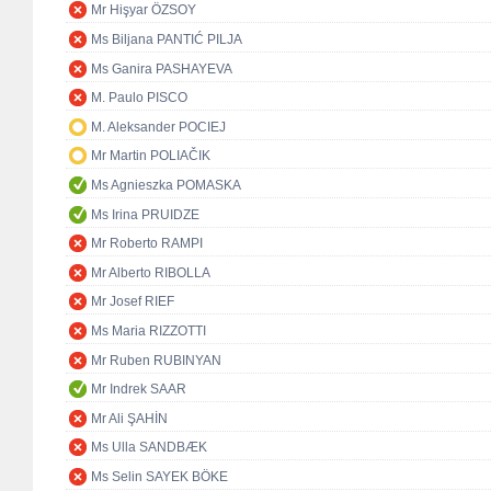
Mr Hişyar ÖZSOY
Ms Biljana PANTIĆ PILJA
Ms Ganira PASHAYEVA
M. Paulo PISCO
M. Aleksander POCIEJ
Mr Martin POLIAČIK
Ms Agnieszka POMASKA
Ms Irina PRUIDZE
Mr Roberto RAMPI
Mr Alberto RIBOLLA
Mr Josef RIEF
Ms Maria RIZZOTTI
Mr Ruben RUBINYAN
Mr Indrek SAAR
Mr Ali ŞAHİN
Ms Ulla SANDBÆK
Ms Selin SAYEK BÖKE