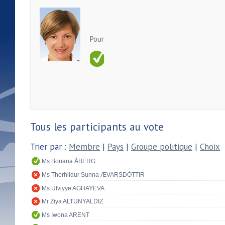
Pour
Tous les participants au vote
Trier par :
Membre
|
Pays
|
Groupe politique
|
Choix
Ms Boriana ÅBERG
Ms Thórhildur Sunna ÆVARSDÓTTIR
Ms Ulviyye AGHAYEVA
Mr Ziya ALTUNYALDIZ
Ms Iwona ARENT