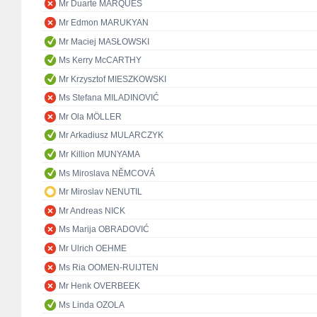
Mr Duarte MARQUES
Mr Edmon MARUKYAN
Mr Maciej MASŁOWSKI
Ms Kerry McCARTHY
Mr Krzysztof MIESZKOWSKI
Ms Stefana MILADINOVIĆ
Mr Ola MÖLLER
Mr Arkadiusz MULARCZYK
Mr Killion MUNYAMA
Ms Miroslava NĚMCOVÁ
Mr Miroslav NENUTIL
Mr Andreas NICK
Ms Marija OBRADOVIĆ
Mr Ulrich OEHME
Ms Ria OOMEN-RUIJTEN
Mr Henk OVERBEEK
Ms Linda OZOLA