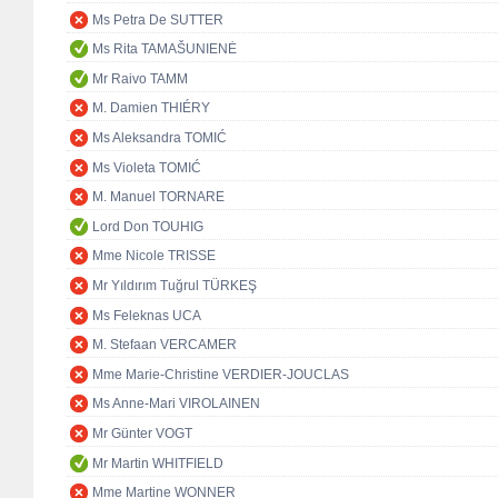
Ms Petra De SUTTER
Ms Rita TAMAŠUNIENĖ
Mr Raivo TAMM
M. Damien THIÉRY
Ms Aleksandra TOMIĆ
Ms Violeta TOMIĆ
M. Manuel TORNARE
Lord Don TOUHIG
Mme Nicole TRISSE
Mr Yıldırım Tuğrul TÜRKEŞ
Ms Feleknas UCA
M. Stefaan VERCAMER
Mme Marie-Christine VERDIER-JOUCLAS
Ms Anne-Mari VIROLAINEN
Mr Günter VOGT
Mr Martin WHITFIELD
Mme Martine WONNER