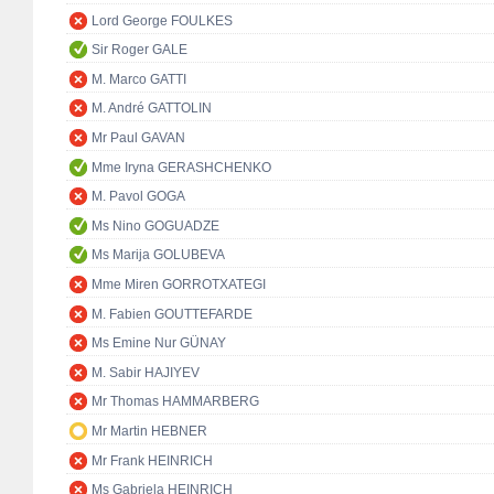
Lord George FOULKES
Sir Roger GALE
M. Marco GATTI
M. André GATTOLIN
Mr Paul GAVAN
Mme Iryna GERASHCHENKO
M. Pavol GOGA
Ms Nino GOGUADZE
Ms Marija GOLUBEVA
Mme Miren GORROTXATEGI
M. Fabien GOUTTEFARDE
Ms Emine Nur GÜNAY
M. Sabir HAJIYEV
Mr Thomas HAMMARBERG
Mr Martin HEBNER
Mr Frank HEINRICH
Ms Gabriela HEINRICH