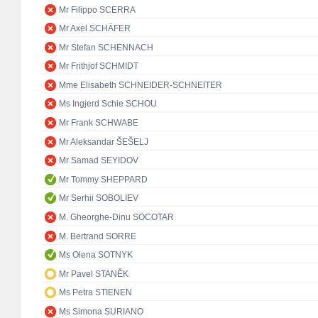
Mr Filippo SCERRA
Mr Axel SCHÄFER
Mr Stefan SCHENNACH
Mr Frithjof SCHMIDT
Mme Elisabeth SCHNEIDER-SCHNEITER
Ms Ingjerd Schie SCHOU
Mr Frank SCHWABE
Mr Aleksandar ŠEŠELJ
Mr Samad SEYIDOV
Mr Tommy SHEPPARD
Mr Serhii SOBOLIEV
M. Gheorghe-Dinu SOCOTAR
M. Bertrand SORRE
Ms Olena SOTNYK
Mr Pavel STANĚK
Ms Petra STIENEN
Ms Simona SURIANO