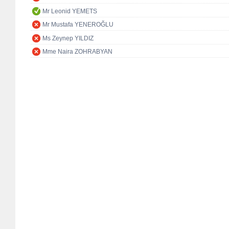
Mr Leonid YEMETS
Mr Mustafa YENEROĞLU
Ms Zeynep YILDIZ
Mme Naira ZOHRABYAN