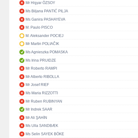
Mr Hişyar ÖZSOY
Ms Biljana PANTIĆ PILJA
Ms Ganira PASHAYEVA
M. Paulo PISCO
M. Aleksander POCIEJ
Mr Martin POLIAČIK
Ms Agnieszka POMASKA
Ms Irina PRUIDZE
Mr Roberto RAMPI
Mr Alberto RIBOLLA
Mr Josef RIEF
Ms Maria RIZZOTTI
Mr Ruben RUBINYAN
Mr Indrek SAAR
Mr Ali ŞAHİN
Ms Ulla SANDBÆK
Ms Selin SAYEK BÖKE