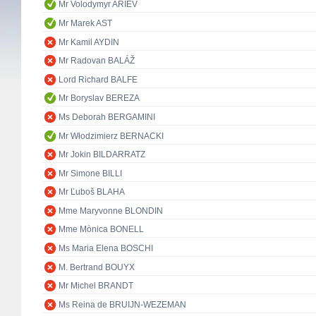
Mr Volodymyr ARIEV
Mr Marek AST
Mr Kamil AYDIN
Mr Radovan BALÁŽ
Lord Richard BALFE
Mr Boryslav BEREZA
Ms Deborah BERGAMINI
Mr Włodzimierz BERNACKI
Mr Jokin BILDARRATZ
Mr Simone BILLI
Mr Ľuboš BLAHA
Mme Maryvonne BLONDIN
Mme Mònica BONELL
Ms Maria Elena BOSCHI
M. Bertrand BOUYX
Mr Michel BRANDT
Ms Reina de BRUIJN-WEZEMAN