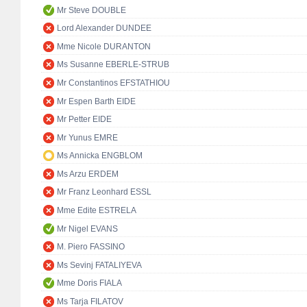
Mr Steve DOUBLE
Lord Alexander DUNDEE
Mme Nicole DURANTON
Ms Susanne EBERLE-STRUB
Mr Constantinos EFSTATHIOU
Mr Espen Barth EIDE
Mr Petter EIDE
Mr Yunus EMRE
Ms Annicka ENGBLOM
Ms Arzu ERDEM
Mr Franz Leonhard ESSL
Mme Edite ESTRELA
Mr Nigel EVANS
M. Piero FASSINO
Ms Sevinj FATALIYEVA
Mme Doris FIALA
Ms Tarja FILATOV