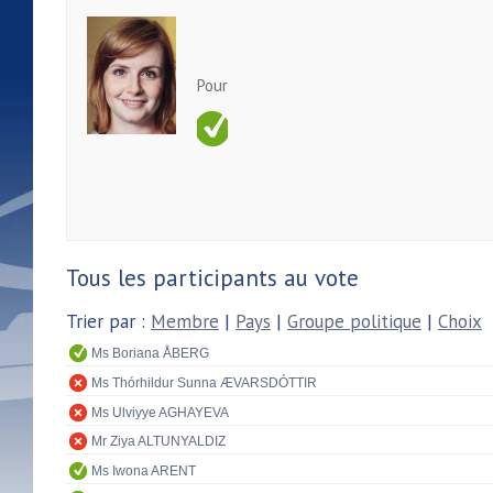
Pour
Tous les participants au vote
Trier par :
Membre
|
Pays
|
Groupe politique
|
Choix
Ms Boriana ÅBERG
Ms Thórhildur Sunna ÆVARSDÓTTIR
Ms Ulviyye AGHAYEVA
Mr Ziya ALTUNYALDIZ
Ms Iwona ARENT