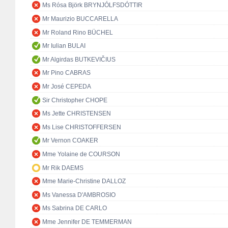
Ms Rósa Björk BRYNJÓLFSDÓTTIR
Mr Maurizio BUCCARELLA
Mr Roland Rino BÜCHEL
Mr Iulian BULAI
Mr Algirdas BUTKEVIČIUS
Mr Pino CABRAS
Mr José CEPEDA
Sir Christopher CHOPE
Ms Jette CHRISTENSEN
Ms Lise CHRISTOFFERSEN
Mr Vernon COAKER
Mme Yolaine de COURSON
Mr Rik DAEMS
Mme Marie-Christine DALLOZ
Ms Vanessa D'AMBROSIO
Ms Sabrina DE CARLO
Mme Jennifer DE TEMMERMAN