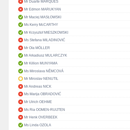
Mr Duarte MARQUES
Mr Edmon MARUKYAN
Mr Maciej MASŁOWSKI
Ms Kerry McCARTHY
Mr Krzysztof MIESZKOWSKI
Ms Stefana MILADINOVIĆ
Mr Ola MÖLLER
Mr Arkadiusz MULARCZYK
Mr Killion MUNYAMA
Ms Miroslava NĚMCOVÁ
Mr Miroslav NENUTIL
Mr Andreas NICK
Ms Marija OBRADOVIĆ
Mr Ulrich OEHME
Ms Ria OOMEN-RUIJTEN
Mr Henk OVERBEEK
Ms Linda OZOLA