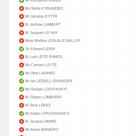
Mr Konstantin KUHLE
Ms Stella KYRIAKIDES
Mr Jaroslav KYTÝR
M. Jérôme LAMBERT
M. Jacques LE NAY
Mme Martine LEGUILLE BALLOY
Sir Edward LEIGH
M. Luís LEITE RAMOS
Ms Carmen LEYTE
Mr Oleh LIASHKO
Mr Ian LIDDELL-GRAINGER
Mr Georgii LOGVYNSKYI
M. Filippo LOMBARDI
M. Pere LÓPEZ
Mr Andrii LOPUSHANSKYI
M. Jacques MAIRE
Mr Alvise MANIERO