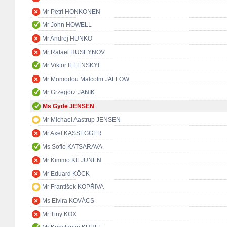
Mr Petri HONKONEN
Mr John HOWELL
Mr Andrej HUNKO
Mr Rafael HUSEYNOV
Mr Viktor IELENSKYI
Mr Momodou Malcolm JALLOW
Mr Grzegorz JANIK
Ms Gyde JENSEN
Mr Michael Aastrup JENSEN
Mr Axel KASSEGGER
Ms Sofio KATSARAVA
Mr Kimmo KILJUNEN
Mr Eduard KÖCK
Mr František KOPŘIVA
Ms Elvira KOVÁCS
Mr Tiny KOX