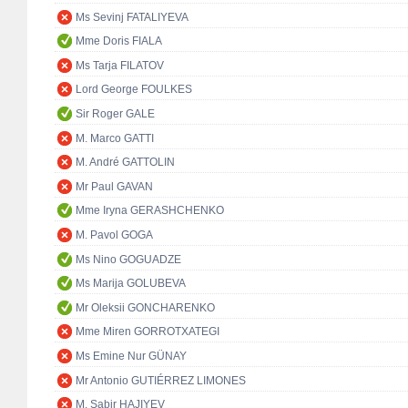
Ms Sevinj FATALIYEVA
Mme Doris FIALA
Ms Tarja FILATOV
Lord George FOULKES
Sir Roger GALE
M. Marco GATTI
M. André GATTOLIN
Mr Paul GAVAN
Mme Iryna GERASHCHENKO
M. Pavol GOGA
Ms Nino GOGUADZE
Ms Marija GOLUBEVA
Mr Oleksii GONCHARENKO
Mme Miren GORROTXATEGI
Ms Emine Nur GÜNAY
Mr Antonio GUTIÉRREZ LIMONES
M. Sabir HAJIYEV