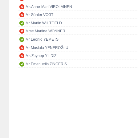
Ms Anne-Mari VIROLAINEN
Mr Günter VOGT
Mr Martin WHITFIELD
Mme Martine WONNER
Mr Leonid YEMETS
Mr Mustafa YENEROĞLU
Ms Zeynep YILDIZ
Mr Emanuelis ZINGERIS