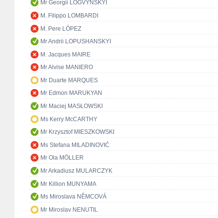
Mr Georgii LOGVYNSKYI
M. Filippo LOMBARDI
M. Pere LÓPEZ
Mr Andrii LOPUSHANSKYI
M. Jacques MAIRE
Mr Alvise MANIERO
Mr Duarte MARQUES
Mr Edmon MARUKYAN
Mr Maciej MASŁOWSKI
Ms Kerry McCARTHY
Mr Krzysztof MIESZKOWSKI
Ms Stefana MILADINOVIĆ
Mr Ola MÖLLER
Mr Arkadiusz MULARCZYK
Mr Killion MUNYAMA
Ms Miroslava NĚMCOVÁ
Mr Miroslav NENUTIL