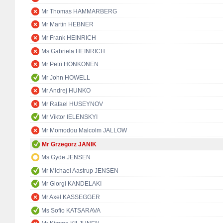
Mr Thomas HAMMARBERG
Mr Martin HEBNER
Mr Frank HEINRICH
Ms Gabriela HEINRICH
Mr Petri HONKONEN
Mr John HOWELL
Mr Andrej HUNKO
Mr Rafael HUSEYNOV
Mr Viktor IELENSKYI
Mr Momodou Malcolm JALLOW
Mr Grzegorz JANIK
Ms Gyde JENSEN
Mr Michael Aastrup JENSEN
Mr Giorgi KANDELAKI
Mr Axel KASSEGGER
Ms Sofio KATSARAVA