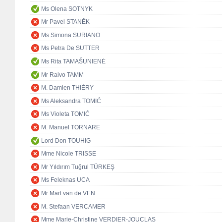
Ms Olena SOTNYK
Mr Pavel STANĚK
Ms Simona SURIANO
Ms Petra De SUTTER
Ms Rita TAMAŠUNIENĖ
Mr Raivo TAMM
M. Damien THIÉRY
Ms Aleksandra TOMIĆ
Ms Violeta TOMIĆ
M. Manuel TORNARE
Lord Don TOUHIG
Mme Nicole TRISSE
Mr Yıldırım Tuğrul TÜRKEŞ
Ms Feleknas UCA
Mr Mart van de VEN
M. Stefaan VERCAMER
Mme Marie-Christine VERDIER-JOUCLAS