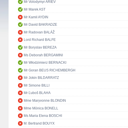
Mr Volodymyr ARIEV
Mr Marek AST
Mr Kamil AYDIN
Mr David BAKRADZE
Mr Radovan BALÁŽ
Lord Richard BALFE
Mr Boryslav BEREZA
Ms Deborah BERGAMINI
Mr Włodzimierz BERNACKI
Mr Goran BEUS RICHEMBERGH
Mr Jokin BILDARRATZ
Mr Simone BILLI
Mr Ľuboš BLAHA
Mme Maryvonne BLONDIN
Mme Mònica BONELL
Ms Maria Elena BOSCHI
M. Bertrand BOUYX