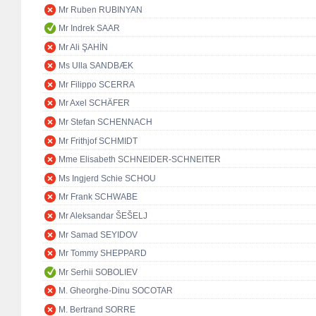
Mr Ruben RUBINYAN
Mr Indrek SAAR
Mr Ali ŞAHİN
Ms Ulla SANDBÆK
Mr Filippo SCERRA
Mr Axel SCHÄFER
Mr Stefan SCHENNACH
Mr Frithjof SCHMIDT
Mme Elisabeth SCHNEIDER-SCHNEITER
Ms Ingjerd Schie SCHOU
Mr Frank SCHWABE
Mr Aleksandar ŠEŠELJ
Mr Samad SEYIDOV
Mr Tommy SHEPPARD
Mr Serhii SOBOLIEV
M. Gheorghe-Dinu SOCOTAR
M. Bertrand SORRE