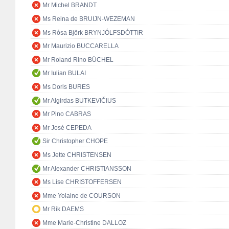
Mr Michel BRANDT
Ms Reina de BRUIJN-WEZEMAN
Ms Rósa Björk BRYNJÓLFSDÓTTIR
Mr Maurizio BUCCARELLA
Mr Roland Rino BÜCHEL
Mr Iulian BULAI
Ms Doris BURES
Mr Algirdas BUTKEVIČIUS
Mr Pino CABRAS
Mr José CEPEDA
Sir Christopher CHOPE
Ms Jette CHRISTENSEN
Mr Alexander CHRISTIANSSON
Ms Lise CHRISTOFFERSEN
Mme Yolaine de COURSON
Mr Rik DAEMS
Mme Marie-Christine DALLOZ