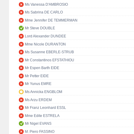
Ms Vanessa D'AMBROSIO
Ms Sabrina DE CARLO
Mme Jennifer DE TEMMERMAN
Mr Steve DOUBLE
Lord Alexander DUNDEE
Mme Nicole DURANTON
Ms Susanne EBERLE-STRUB
Mr Constantinos EFSTATHIOU
Mr Espen Barth EIDE
Mr Petter EIDE
Mr Yunus EMRE
Ms Annicka ENGBLOM
Ms Arzu ERDEM
Mr Franz Leonhard ESSL
Mme Edite ESTRELA
Mr Nigel EVANS
M. Piero FASSINO