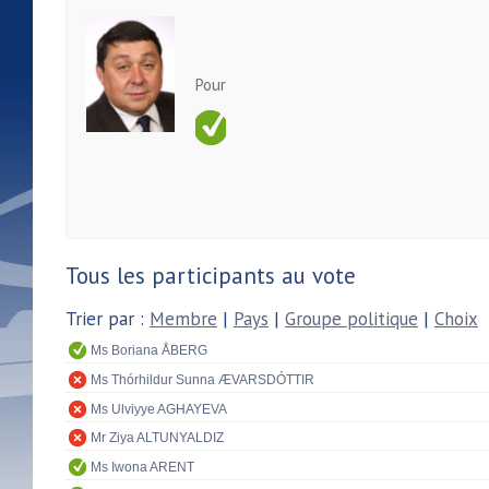
Pour
Tous les participants au vote
Trier par :
Membre
|
Pays
|
Groupe politique
|
Choix
Ms Boriana ÅBERG
Ms Thórhildur Sunna ÆVARSDÓTTIR
Ms Ulviyye AGHAYEVA
Mr Ziya ALTUNYALDIZ
Ms Iwona ARENT