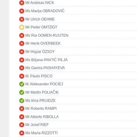
Mr Andreas NICK
Ms Marija OBRADOVIĆ
Mr Ulrich OEHME
Mr Pieter OMTZIGT
Ms Ria OOMEN-RUIJTEN
Mr Henk OVERBEEK
Mr Hişyar ÖZSOY
Ms Biljana PANTIĆ PILJA
Ms Ganira PASHAYEVA
M. Paulo PISCO
M. Aleksander POCIEJ
Mr Martin POLIAČIK
Ms Irina PRUIDZE
Mr Roberto RAMPI
Mr Alberto RIBOLLA
Mr Josef RIEF
Ms Maria RIZZOTTI