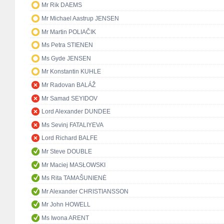
Mr Rik DAEMS
Mr Michael Aastrup JENSEN
Mr Martin POLIAČIK
Ms Petra STIENEN
Ms Gyde JENSEN
Mr Konstantin KUHLE
Mr Radovan BALÁŽ
Mr Samad SEYIDOV
Lord Alexander DUNDEE
Ms Sevinj FATALIYEVA
Lord Richard BALFE
Mr Steve DOUBLE
Mr Maciej MASŁOWSKI
Ms Rita TAMAŠUNIENĖ
Mr Alexander CHRISTIANSSON
Mr John HOWELL
Ms Iwona ARENT