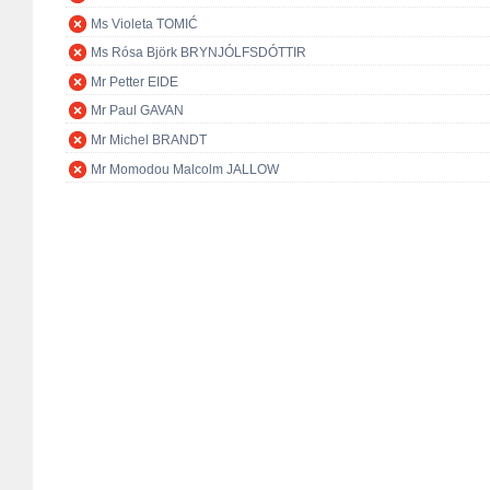
Ms Violeta TOMIĆ
Ms Rósa Björk BRYNJÓLFSDÓTTIR
Mr Petter EIDE
Mr Paul GAVAN
Mr Michel BRANDT
Mr Momodou Malcolm JALLOW