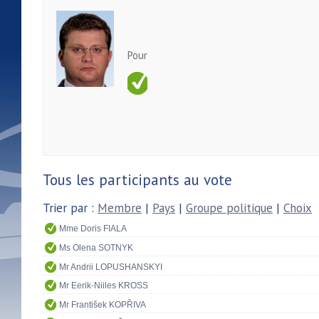
Pour
Tous les participants au vote
Trier par :
Membre
|
Pays
|
Groupe politique
|
Choix
Mme Doris FIALA
Ms Olena SOTNYK
Mr Andrii LOPUSHANSKYI
Mr Eerik-Niiles KROSS
Mr František KOPŘIVA