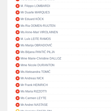
M. Filippo LOMBARDI
Mr Duarte MARQUES
Mr Eduard KÖCK
Ms Ria OOMEN-RUIJTEN
Ms Anne-Mari VIROLAINEN
M. Luís LEITE RAMOS
Ms Marija OBRADOVIĆ
Ms Biljana PANTIĆ PILJA
Mme Marie-Christine DALLOZ
Mme Nicole DURANTON
Ms Aleksandra TOMIĆ
Mr Andreas NICK
Mr Frank HEINRICH
Ms Maria RIZZOTTI
Ms Carmen LEYTE
Mr Andrei NASTASE