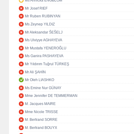
Ms Annicka ENGBLOM
Mr Josef RIEF
Mr Ruben RUBINYAN
Ms Zeynep YILDIZ
Mr Aleksandar ŠEŠELJ
Ms Ulviyye AGHAYEVA
Mr Mustafa YENEROĞLU
Ms Ganira PASHAYEVA
Mr Yıldırım Tuğrul TÜRKEŞ
Mr Ali ŞAHİN
Mr Oleh LIASHKO
Ms Emine Nur GÜNAY
Mme Jennifer DE TEMMERMAN
M. Jacques MAIRE
Mme Nicole TRISSE
M. Bertrand SORRE
M. Bertrand BOUYX