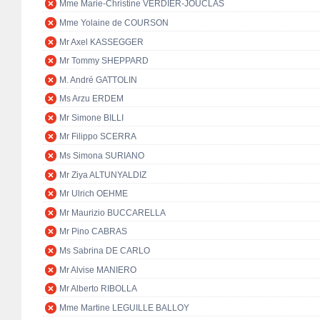
Mme Marie-Christine VERDIER-JOUCLAS
Mme Yolaine de COURSON
Mr Axel KASSEGGER
Mr Tommy SHEPPARD
M. André GATTOLIN
Ms Arzu ERDEM
Mr Simone BILLI
Mr Filippo SCERRA
Ms Simona SURIANO
Mr Ziya ALTUNYALDIZ
Mr Ulrich OEHME
Mr Maurizio BUCCARELLA
Mr Pino CABRAS
Ms Sabrina DE CARLO
Mr Alvise MANIERO
Mr Alberto RIBOLLA
Mme Martine LEGUILLE BALLOY