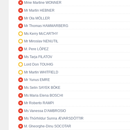
Mme Martine WONNER
Mr Martin HEBNER
Mr Ola MÖLLER
Mr Thomas HAMMARBERG
Ms Kerry McCARTHY
Mr Miroslav NENUTIL
M. Pere LÓPEZ
Ms Tarja FILATOV
Lord Don TOUHIG
Mr Martin WHITFIELD
Mr Yunus EMRE
Ms Selin SAYEK BÖKE
Ms Maria Elena BOSCHI
Mr Roberto RAMPI
Ms Vanessa D'AMBROSIO
Ms Thórhildur Sunna ÆVARSDÓTTIR
M. Gheorghe-Dinu SOCOTAR