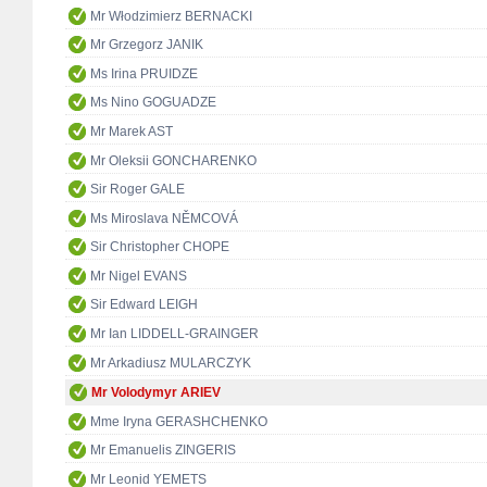
Mr Włodzimierz BERNACKI
Mr Grzegorz JANIK
Ms Irina PRUIDZE
Ms Nino GOGUADZE
Mr Marek AST
Mr Oleksii GONCHARENKO
Sir Roger GALE
Ms Miroslava NĚMCOVÁ
Sir Christopher CHOPE
Mr Nigel EVANS
Sir Edward LEIGH
Mr Ian LIDDELL-GRAINGER
Mr Arkadiusz MULARCZYK
Mr Volodymyr ARIEV
Mme Iryna GERASHCHENKO
Mr Emanuelis ZINGERIS
Mr Leonid YEMETS