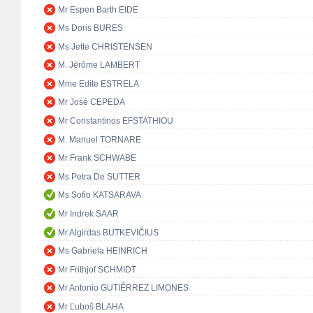
Mr Espen Barth EIDE
Ms Doris BURES
Ms Jette CHRISTENSEN
M. Jérôme LAMBERT
Mme Edite ESTRELA
Mr José CEPEDA
Mr Constantinos EFSTATHIOU
M. Manuel TORNARE
Mr Frank SCHWABE
Ms Petra De SUTTER
Ms Sofio KATSARAVA
Mr Indrek SAAR
Mr Algirdas BUTKEVIČIUS
Ms Gabriela HEINRICH
Mr Frithjof SCHMIDT
Mr Antonio GUTIÉRREZ LIMONES
Mr Ľuboš BLAHA