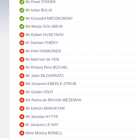
Mr Pavel STANĚK
Mr Iulian BULAI
Mr Krzysztof MIESZKOWSKI
Ms Marija GOLUBEVA
Mr Rafael HUSEYNOV
M. Damien THIÉRY
Mr Petri HONKONEN
Mr Mart van de VEN
Mr Roland Rino BÜCHEL
Mr Jokin BILDARRATZ
Ms Susanne EBERLE-STRUB
Mr Günter VOGT
Ms Reina de BRUIJN-WEZEMAN
Mr Edmon MARUKYAN
Mr Jaroslav KYTÝR
M. Jacques LE NAY
Mme Mònica BONELL