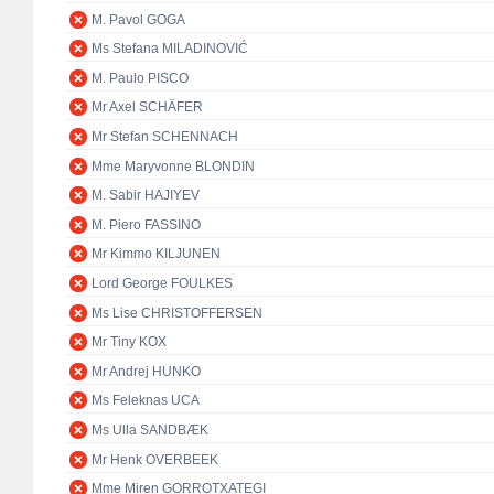
M. Pavol GOGA
Ms Stefana MILADINOVIĆ
M. Paulo PISCO
Mr Axel SCHÄFER
Mr Stefan SCHENNACH
Mme Maryvonne BLONDIN
M. Sabir HAJIYEV
M. Piero FASSINO
Mr Kimmo KILJUNEN
Lord George FOULKES
Ms Lise CHRISTOFFERSEN
Mr Tiny KOX
Mr Andrej HUNKO
Ms Feleknas UCA
Ms Ulla SANDBÆK
Mr Henk OVERBEEK
Mme Miren GORROTXATEGI