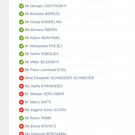
Mr Georgii LOGVYNSKYI
Mr Boryslav BEREZA
Mr Giorgi KANDELAKI
Ms Boriana ÅBERG
Mr Killion MUNYAMA
M. Aleksander POCIEJ
Mr Serhii SOBOLIEV
Mr Viktor IELENSKYI
Mr Franz Leonhard ESSL
Mme Elisabeth SCHNEIDER-SCHNEITER
Ms Stella KYRIAKIDES
M. Stefaan VERCAMER
M. Marco GATTI
Ms Ingjerd Schie SCHOU
Mr Raivo TAMM
Ms Elvira KOVÁCS
Ms Deborah BERGAMINI