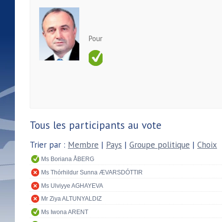
Pour
Tous les participants au vote
Trier par :
Membre
|
Pays
|
Groupe politique
|
Choix
Ms Boriana ÅBERG
Ms Thórhildur Sunna ÆVARSDÓTTIR
Ms Ulviyye AGHAYEVA
Mr Ziya ALTUNYALDIZ
Ms Iwona ARENT