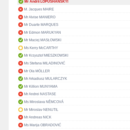
Mr Andrii LOPUSHANSKYI
M. Jacques MAIRE
Mr Alvise MANIERO
Mr Duarte MARQUES
Mr Edmon MARUKYAN
Mr Maciej MASŁOWSKI
Ms Kerry McCARTHY
Mr Krzysztof MIESZKOWSKI
Ms Stefana MILADINOVIĆ
Mr Ola MÖLLER
Mr Arkadiusz MULARCZYK
Mr Killion MUNYAMA
Mr Andrei NASTASE
Ms Miroslava NĚMCOVÁ
Mr Miroslav NENUTIL
Mr Andreas NICK
Ms Marija OBRADOVIĆ