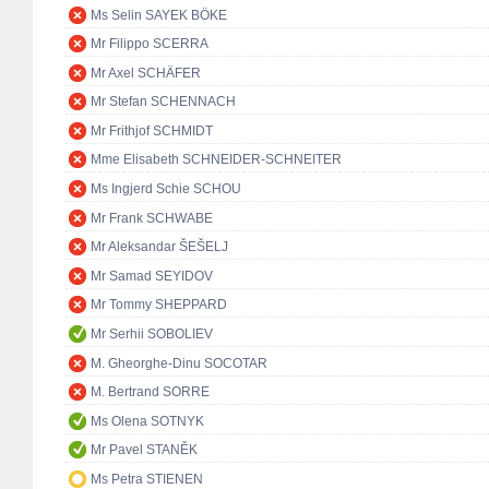
Ms Selin SAYEK BÖKE
Mr Filippo SCERRA
Mr Axel SCHÄFER
Mr Stefan SCHENNACH
Mr Frithjof SCHMIDT
Mme Elisabeth SCHNEIDER-SCHNEITER
Ms Ingjerd Schie SCHOU
Mr Frank SCHWABE
Mr Aleksandar ŠEŠELJ
Mr Samad SEYIDOV
Mr Tommy SHEPPARD
Mr Serhii SOBOLIEV
M. Gheorghe-Dinu SOCOTAR
M. Bertrand SORRE
Ms Olena SOTNYK
Mr Pavel STANĚK
Ms Petra STIENEN