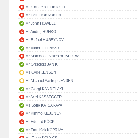
Ms Gabriela HEINRICH
Mr Petri HONKONEN
Mr John HOWELL
Mr Andrej HUNKO
Mr Rafael HUSEYNOV
Mr Viktor IELENSKYI
Mr Momodou Malcolm JALLOW
Mr Grzegorz JANIK
Ms Gyde JENSEN
Mr Michael Aastrup JENSEN
Mr Giorgi KANDELAKI
Mr Axel KASSEGGER
Ms Sofio KATSARAVA
Mr Kimmo KILJUNEN
Mr Eduard KÖCK
Mr František KOPŘIVA