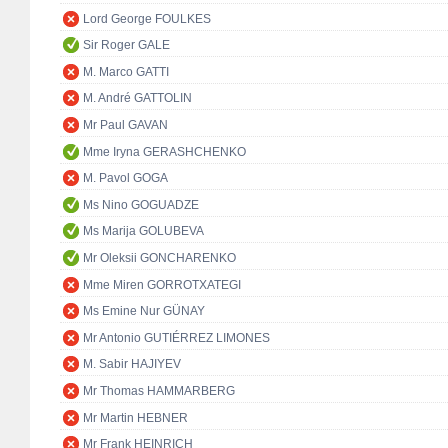
Lord George FOULKES
Sir Roger GALE
M. Marco GATTI
M. André GATTOLIN
Mr Paul GAVAN
Mme Iryna GERASHCHENKO
M. Pavol GOGA
Ms Nino GOGUADZE
Ms Marija GOLUBEVA
Mr Oleksii GONCHARENKO
Mme Miren GORROTXATEGI
Ms Emine Nur GÜNAY
Mr Antonio GUTIÉRREZ LIMONES
M. Sabir HAJIYEV
Mr Thomas HAMMARBERG
Mr Martin HEBNER
Mr Frank HEINRICH