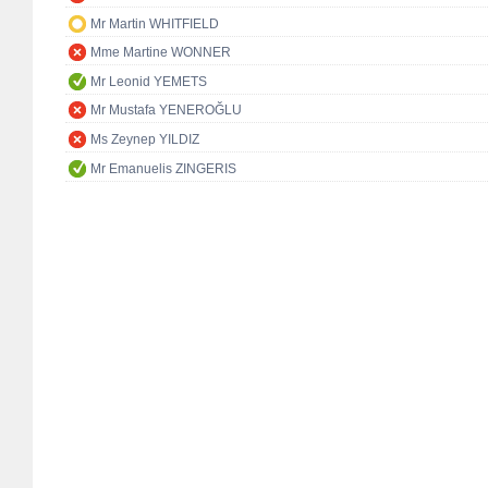
Mr Martin WHITFIELD
Mme Martine WONNER
Mr Leonid YEMETS
Mr Mustafa YENEROĞLU
Ms Zeynep YILDIZ
Mr Emanuelis ZINGERIS