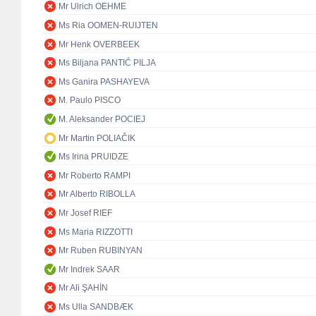
Mr Ulrich OEHME
Ms Ria OOMEN-RUIJTEN
Mr Henk OVERBEEK
Ms Biljana PANTIĆ PILJA
Ms Ganira PASHAYEVA
M. Paulo PISCO
M. Aleksander POCIEJ
Mr Martin POLIAČIK
Ms Irina PRUIDZE
Mr Roberto RAMPI
Mr Alberto RIBOLLA
Mr Josef RIEF
Ms Maria RIZZOTTI
Mr Ruben RUBINYAN
Mr Indrek SAAR
Mr Ali ŞAHİN
Ms Ulla SANDBÆK