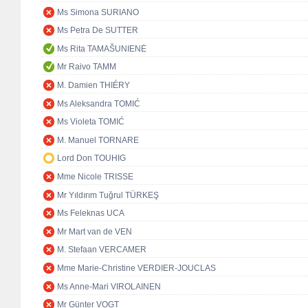
Ms Simona SURIANO
Ms Petra De SUTTER
Ms Rita TAMAŠUNIENĖ
Mr Raivo TAMM
M. Damien THIÉRY
Ms Aleksandra TOMIĆ
Ms Violeta TOMIĆ
M. Manuel TORNARE
Lord Don TOUHIG
Mme Nicole TRISSE
Mr Yıldırım Tuğrul TÜRKEŞ
Ms Feleknas UCA
Mr Mart van de VEN
M. Stefaan VERCAMER
Mme Marie-Christine VERDIER-JOUCLAS
Ms Anne-Mari VIROLAINEN
Mr Günter VOGT