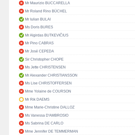
Mr Maurizio BUCCARELLA
Mr Roland Rino BÜCHEL
Mr Iulian BULAI
Ms Doris BURES
Mr Algirdas BUTKEVIČIUS
Mr Pino CABRAS
Mr José CEPEDA
Sir Christopher CHOPE
Ms Jette CHRISTENSEN
Mr Alexander CHRISTIANSSON
Ms Lise CHRISTOFFERSEN
Mme Yolaine de COURSON
Mr Rik DAEMS
Mme Marie-Christine DALLOZ
Ms Vanessa D'AMBROSIO
Ms Sabrina DE CARLO
Mme Jennifer DE TEMMERMAN