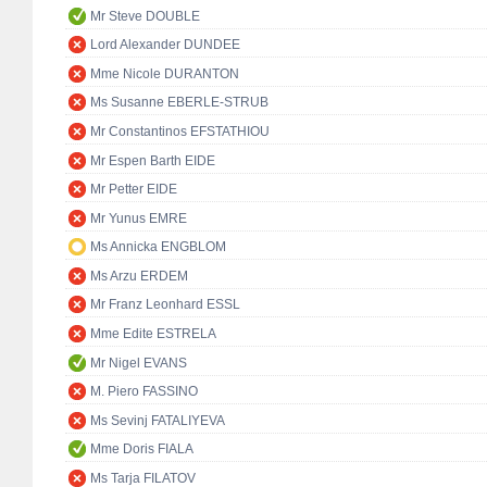
Mr Steve DOUBLE
Lord Alexander DUNDEE
Mme Nicole DURANTON
Ms Susanne EBERLE-STRUB
Mr Constantinos EFSTATHIOU
Mr Espen Barth EIDE
Mr Petter EIDE
Mr Yunus EMRE
Ms Annicka ENGBLOM
Ms Arzu ERDEM
Mr Franz Leonhard ESSL
Mme Edite ESTRELA
Mr Nigel EVANS
M. Piero FASSINO
Ms Sevinj FATALIYEVA
Mme Doris FIALA
Ms Tarja FILATOV