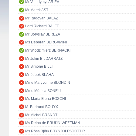
Mr Volodymyr ARIEV
Mr Marek AST
Mr Radovan BALÁŽ
Lord Richard BALFE
Mr Boryslav BEREZA
Ms Deborah BERGAMINI
Mr Włodzimierz BERNACKI
Mr Jokin BILDARRATZ
Mr Simone BILLI
Mr Ľuboš BLAHA
Mme Maryvonne BLONDIN
Mme Mònica BONELL
Ms Maria Elena BOSCHI
M. Bertrand BOUYX
Mr Michel BRANDT
Ms Reina de BRUIJN-WEZEMAN
Ms Rósa Björk BRYNJÓLFSDÓTTIR