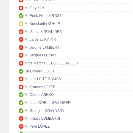
Ms Elvira KOVÁCS
Mr Tiny KOX
Mr Eerik-Niiles KROSS
Mr Konstantin KUHLE
Ms Stella KYRIAKIDES
Mr Jaroslav KYTÝR
M. Jérôme LAMBERT
M. Jacques LE NAY
Mme Martine LEGUILLE BALLOY
Sir Edward LEIGH
M. Luís LEITE RAMOS
Ms Carmen LEYTE
Mr Oleh LIASHKO
Mr Ian LIDDELL-GRAINGER
Mr Georgii LOGVYNSKYI
M. Filippo LOMBARDI
M. Pere LÓPEZ