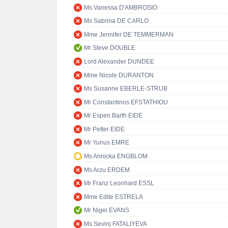
Ms Vanessa D'AMBROSIO
Ms Sabrina DE CARLO
Mme Jennifer DE TEMMERMAN
Mr Steve DOUBLE
Lord Alexander DUNDEE
Mme Nicole DURANTON
Ms Susanne EBERLE-STRUB
Mr Constantinos EFSTATHIOU
Mr Espen Barth EIDE
Mr Petter EIDE
Mr Yunus EMRE
Ms Annicka ENGBLOM
Ms Arzu ERDEM
Mr Franz Leonhard ESSL
Mme Edite ESTRELA
Mr Nigel EVANS
Ms Sevinj FATALIYEVA