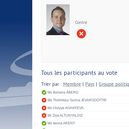
Contre
Tous les participants au vote
Trier par :
Membre
|
Pays
|
Groupe politi
Ms Boriana ÅBERG
Ms Thórhildur Sunna ÆVARSDÓTTIR
Ms Ulviyye AGHAYEVA
Mr Ziya ALTUNYALDIZ
Ms Iwona ARENT