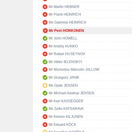
Mr Martin HEBNER
Mr Frank HEINRICH
Ms Gabriela HEINRICH
Mr Petri HONKONEN
Mr John HOWELL
Mr Andrej HUNKO
Mr Rafael HUSEYNOV
Mr Viktor IELENSKYI
Mr Momodou Malcolm JALLOW
Mr Grzegorz JANIK
Ms Gyde JENSEN
Mr Michael Aastrup JENSEN
Mr Axel KASSEGGER
Ms Sofio KATSARAVA
Mr Kimmo KILJUNEN
Mr Eduard KÖCK