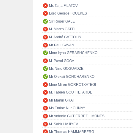
Ms Tarja FILATOV
Lord George FOULKES
Sir Roger GALE
M. Marco GATTI
M. André GATTOLIN
Mr Paul GAVAN
Mme Iryna GERASHCHENKO
M. Pavol GOGA
Ms Nino GOGUADZE
Mr Oleksii GONCHARENKO
Mme Miren GORROTXATEGI
M. Fabien GOUTTEFARDE
Mr Martin GRAF
Ms Emine Nur GÜNAY
Mr Antonio GUTIÉRREZ LIMONES
M. Sabir HAJIYEV
Mr Thomas HAMMARBERG