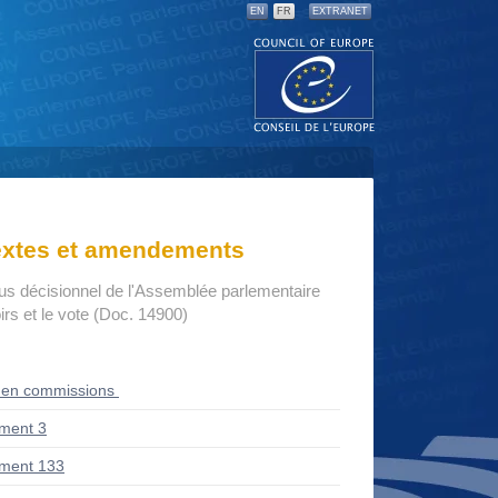
EN
FR
EXTRANET
textes et amendements
us décisionnel de l'Assemblée parlementaire
rs et le vote (Doc. 14900)
 en commissions
ment 3
ment 133