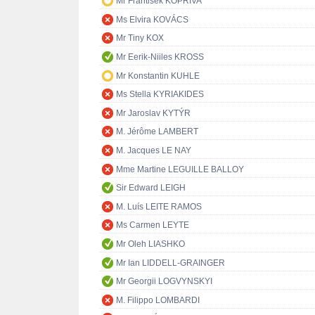
Mr František KOPŘIVA
Ms Elvira KOVÁCS
Mr Tiny KOX
Mr Eerik-Niiles KROSS
Mr Konstantin KUHLE
Ms Stella KYRIAKIDES
Mr Jaroslav KYTÝR
M. Jérôme LAMBERT
M. Jacques LE NAY
Mme Martine LEGUILLE BALLOY
Sir Edward LEIGH
M. Luís LEITE RAMOS
Ms Carmen LEYTE
Mr Oleh LIASHKO
Mr Ian LIDDELL-GRAINGER
Mr Georgii LOGVYNSKYI
M. Filippo LOMBARDI