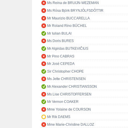
Ms Reina de BRUIJN-WEZEMAN
Ms Rósa Björk BRYNJÓLFSDÓTTIR
Mr Maurizio BUCCARELLA
Mr Roland Rino BÜCHEL
Mr Iulian BULAI
Ms Doris BURES
Mr Algirdas BUTKEVIČIUS
Mr Pino CABRAS
Mr José CEPEDA
Sir Christopher CHOPE
Ms Jette CHRISTENSEN
Mr Alexander CHRISTIANSSON
Ms Lise CHRISTOFFERSEN
Mr Vernon COAKER
Mme Yolaine de COURSON
Mr Rik DAEMS
Mme Marie-Christine DALLOZ