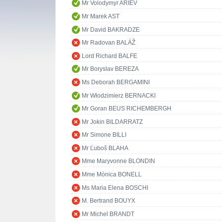
Mr Volodymyr ARIEV
Mr Marek AST
Mr David BAKRADZE
Mr Radovan BALÁŽ
Lord Richard BALFE
Mr Boryslav BEREZA
Ms Deborah BERGAMINI
Mr Włodzimierz BERNACKI
Mr Goran BEUS RICHEMBERGH
Mr Jokin BILDARRATZ
Mr Simone BILLI
Mr Ľuboš BLAHA
Mme Maryvonne BLONDIN
Mme Mònica BONELL
Ms Maria Elena BOSCHI
M. Bertrand BOUYX
Mr Michel BRANDT