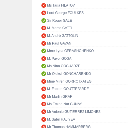
Ms Tarja FILATOV
Lord George FOULKES
Sir Roger GALE
M. Marco GATTI
M. André GATTOLIN
Mr Paul GAVAN
Mme Iryna GERASHCHENKO
M. Pavol GOGA
Ms Nino GOGUADZE
Mr Oleksii GONCHARENKO
Mme Miren GORROTXATEGI
M. Fabien GOUTTEFARDE
Mr Martin GRAF
Ms Emine Nur GÜNAY
Mr Antonio GUTIÉRREZ LIMONES
M. Sabir HAJIYEV
Mr Thomas HAMMARBERG