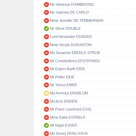
Ms Vanessa D'AMBROSIO
Ms Sabrina DE CARLO
Mme Jennifer DE TEMMERMAN
Mr Steve DOUBLE
Lord Alexander DUNDEE
Mme Nicole DURANTON
Ms Susanne EBERLE-STRUB
Mr Constantinos EFSTATHIOU
Mr Espen Barth EIDE
Mr Petter EIDE
Mr Yunus EMRE
Ms Annicka ENGBLOM
Ms Arzu ERDEM
Mr Franz Leonhard ESSL
Mme Edite ESTRELA
Mr Nigel EVANS
Ms Sevinj FATALIYEVA