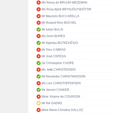
Ms Reina de BRUIJN-WEZEMAN
Ms Rósa Björk BRYNJÓLFSDÓTTIR
Mr Maurizio BUCCARELLA
Mr Roland Rino BÜCHEL
Mr Iulian BULAI
Ms Doris BURES
Mr Algirdas BUTKEVIČIUS
Mr Pino CABRAS
Mr José CEPEDA
Sir Christopher CHOPE
Ms Jette CHRISTENSEN
Mr Alexander CHRISTIANSSON
Ms Lise CHRISTOFFERSEN
Mr Vernon COAKER
Mme Yolaine de COURSON
Mr Rik DAEMS
Mme Marie-Christine DALLOZ