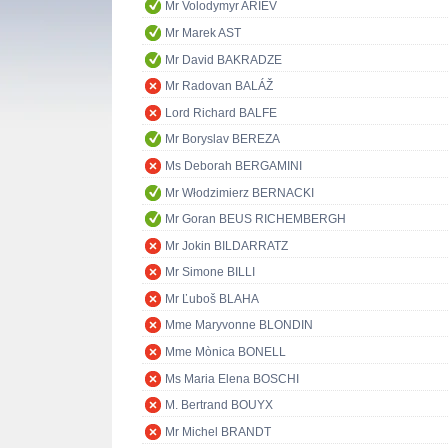
Mr Volodymyr ARIEV
Mr Marek AST
Mr David BAKRADZE
Mr Radovan BALÁŽ
Lord Richard BALFE
Mr Boryslav BEREZA
Ms Deborah BERGAMINI
Mr Włodzimierz BERNACKI
Mr Goran BEUS RICHEMBERGH
Mr Jokin BILDARRATZ
Mr Simone BILLI
Mr Ľuboš BLAHA
Mme Maryvonne BLONDIN
Mme Mònica BONELL
Ms Maria Elena BOSCHI
M. Bertrand BOUYX
Mr Michel BRANDT