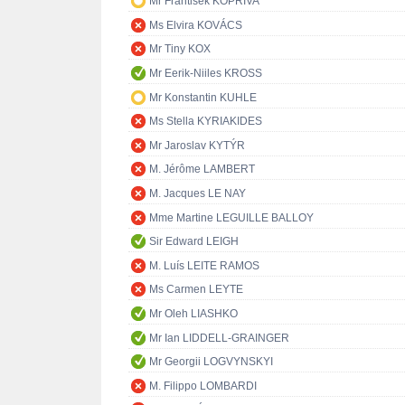
Mr František KOPŘIVA
Ms Elvira KOVÁCS
Mr Tiny KOX
Mr Eerik-Niiles KROSS
Mr Konstantin KUHLE
Ms Stella KYRIAKIDES
Mr Jaroslav KYTÝR
M. Jérôme LAMBERT
M. Jacques LE NAY
Mme Martine LEGUILLE BALLOY
Sir Edward LEIGH
M. Luís LEITE RAMOS
Ms Carmen LEYTE
Mr Oleh LIASHKO
Mr Ian LIDDELL-GRAINGER
Mr Georgii LOGVYNSKYI
M. Filippo LOMBARDI