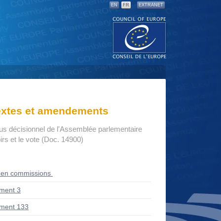
EN
FR
EXTRANET
textes et amendements
us décisionnel de l'Assemblée parlementaire
rs et le vote (Doc. 14900)
 en commissions
ment 3
ment 133