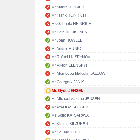
Mr Martin HEBNER
Mr Frank HEINRICH
Ms Gabriela HEINRICH
Mr Petri HONKONEN
Mr John HOWELL
Mr Andrej HUNKO
Mr Rafael HUSEYNOV
Mr Viktor IELENSKYI
Mr Momodou Malcolm JALLOW
Mr Grzegorz JANIK
Ms Gyde JENSEN
Mr Michael Aastrup JENSEN
Mr Axel KASSEGGER
Ms Sofio KATSARAVA
Mr Kimmo KILJUNEN
Mr Eduard KÖCK