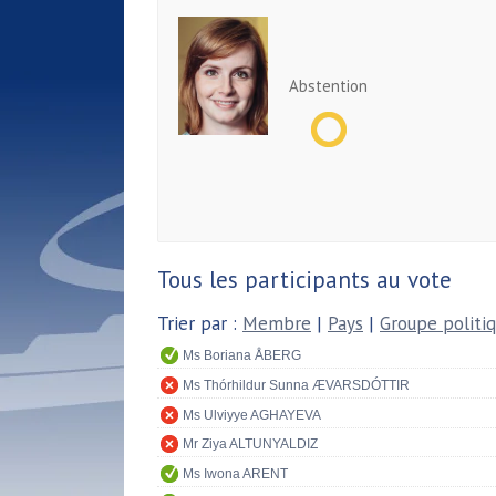
Abstention
Tous les participants au vote
Trier par :
Membre
|
Pays
|
Groupe politi
Ms Boriana ÅBERG
Ms Thórhildur Sunna ÆVARSDÓTTIR
Ms Ulviyye AGHAYEVA
Mr Ziya ALTUNYALDIZ
Ms Iwona ARENT