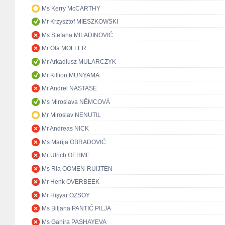
Ms Kerry McCARTHY
Mr Krzysztof MIESZKOWSKI
Ms Stefana MILADINOVIĆ
Mr Ola MÖLLER
Mr Arkadiusz MULARCZYK
Mr Killion MUNYAMA
Mr Andrei NASTASE
Ms Miroslava NĚMCOVÁ
Mr Miroslav NENUTIL
Mr Andreas NICK
Ms Marija OBRADOVIĆ
Mr Ulrich OEHME
Ms Ria OOMEN-RUIJTEN
Mr Henk OVERBEEK
Mr Hişyar ÖZSOY
Ms Biljana PANTIĆ PILJA
Ms Ganira PASHAYEVA