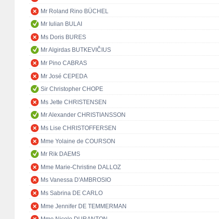
Mr Roland Rino BÜCHEL
Mr Iulian BULAI
Ms Doris BURES
Mr Algirdas BUTKEVIČIUS
Mr Pino CABRAS
Mr José CEPEDA
Sir Christopher CHOPE
Ms Jette CHRISTENSEN
Mr Alexander CHRISTIANSSON
Ms Lise CHRISTOFFERSEN
Mme Yolaine de COURSON
Mr Rik DAEMS
Mme Marie-Christine DALLOZ
Ms Vanessa D'AMBROSIO
Ms Sabrina DE CARLO
Mme Jennifer DE TEMMERMAN