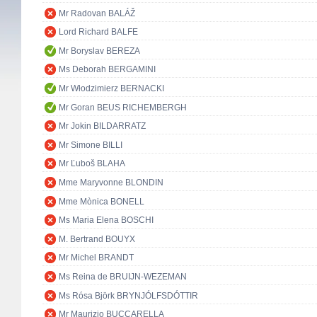
Mr Radovan BALÁŽ
Lord Richard BALFE
Mr Boryslav BEREZA
Ms Deborah BERGAMINI
Mr Włodzimierz BERNACKI
Mr Goran BEUS RICHEMBERGH
Mr Jokin BILDARRATZ
Mr Simone BILLI
Mr Ľuboš BLAHA
Mme Maryvonne BLONDIN
Mme Mònica BONELL
Ms Maria Elena BOSCHI
M. Bertrand BOUYX
Mr Michel BRANDT
Ms Reina de BRUIJN-WEZEMAN
Ms Rósa Björk BRYNJÓLFSDÓTTIR
Mr Maurizio BUCCARELLA