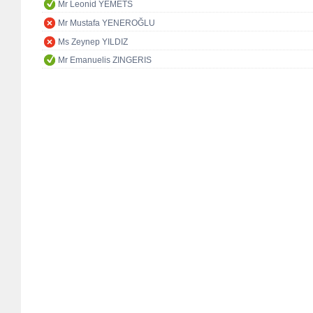
Mr Leonid YEMETS
Mr Mustafa YENEROĞLU
Ms Zeynep YILDIZ
Mr Emanuelis ZINGERIS