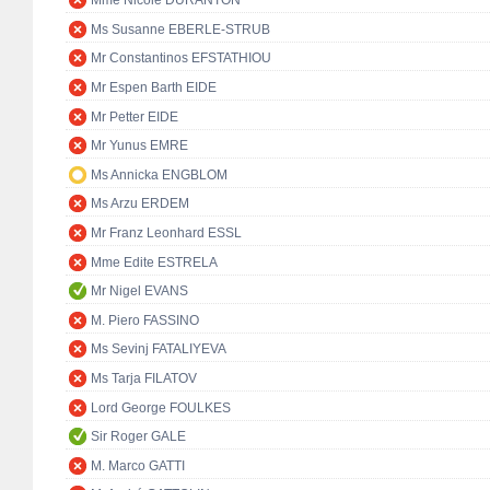
Mme Nicole DURANTON
Ms Susanne EBERLE-STRUB
Mr Constantinos EFSTATHIOU
Mr Espen Barth EIDE
Mr Petter EIDE
Mr Yunus EMRE
Ms Annicka ENGBLOM
Ms Arzu ERDEM
Mr Franz Leonhard ESSL
Mme Edite ESTRELA
Mr Nigel EVANS
M. Piero FASSINO
Ms Sevinj FATALIYEVA
Ms Tarja FILATOV
Lord George FOULKES
Sir Roger GALE
M. Marco GATTI