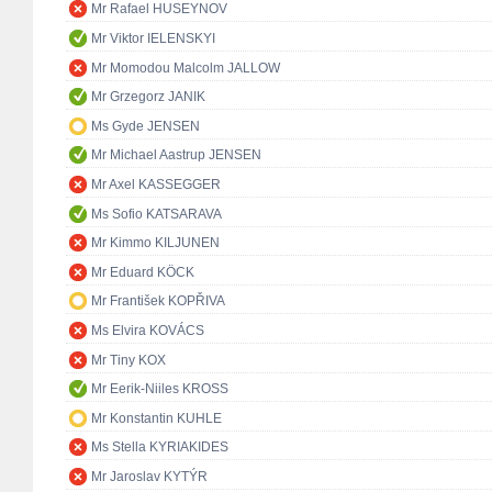
Mr Rafael HUSEYNOV
Mr Viktor IELENSKYI
Mr Momodou Malcolm JALLOW
Mr Grzegorz JANIK
Ms Gyde JENSEN
Mr Michael Aastrup JENSEN
Mr Axel KASSEGGER
Ms Sofio KATSARAVA
Mr Kimmo KILJUNEN
Mr Eduard KÖCK
Mr František KOPŘIVA
Ms Elvira KOVÁCS
Mr Tiny KOX
Mr Eerik-Niiles KROSS
Mr Konstantin KUHLE
Ms Stella KYRIAKIDES
Mr Jaroslav KYTÝR