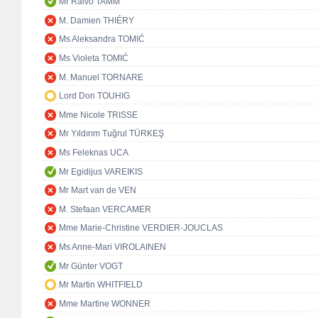
Mr Raivo TAMM
M. Damien THIÉRY
Ms Aleksandra TOMIĆ
Ms Violeta TOMIĆ
M. Manuel TORNARE
Lord Don TOUHIG
Mme Nicole TRISSE
Mr Yıldırım Tuğrul TÜRKEŞ
Ms Feleknas UCA
Mr Egidijus VAREIKIS
Mr Mart van de VEN
M. Stefaan VERCAMER
Mme Marie-Christine VERDIER-JOUCLAS
Ms Anne-Mari VIROLAINEN
Mr Günter VOGT
Mr Martin WHITFIELD
Mme Martine WONNER