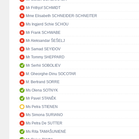
Mr Frithjof SCHMIDT
Mme Elisabeth SCHNEIDER-SCHNEITER
Ms Ingjerd Schie SCHOU
Mr Frank SCHWABE
Mr Aleksandar ŠEŠELJ
Mr Samad SEYIDOV
Mr Tommy SHEPPARD
Mr Serhii SOBOLIEV
M. Gheorghe-Dinu SOCOTAR
M. Bertrand SORRE
Ms Olena SOTNYK
Mr Pavel STANĚK
Ms Petra STIENEN
Ms Simona SURIANO
Ms Petra De SUTTER
Ms Rita TAMAŠUNIENĖ