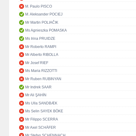
M. Paulo PISCO
M. Aleksander POCIEJ
Mr Martin POLIAČIK
Ms Agnieszka POMASKA
Ms Irina PRUIDZE
Mr Roberto RAMPI
Mr Alberto RIBOLLA
Mr Josef RIEF
Ms Maria RIZZOTTI
Mr Ruben RUBINYAN
Mr Indrek SAAR
Mr Ali ŞAHİN
Ms Ulla SANDBÆK
Ms Selin SAYEK BÖKE
Mr Filippo SCERRA
Mr Axel SCHÄFER
Mr Stefan SCHENNACH