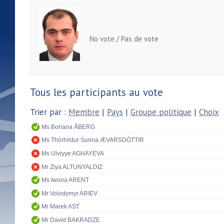
No vote / Pas de vote
Tous les participants au vote
Trier par :
Membre
|
Pays
|
Groupe politique
|
Choix
Ms Boriana ÅBERG
Ms Thórhildur Sunna ÆVARSDÓTTIR
Ms Ulviyye AGHAYEVA
Mr Ziya ALTUNYALDIZ
Ms Iwona ARENT
Mr Volodymyr ARIEV
Mr Marek AST
Mr David BAKRADZE