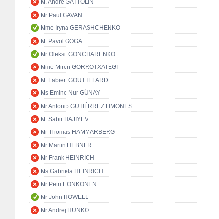
M. André GATTOLIN
Mr Paul GAVAN
Mme Iryna GERASHCHENKO
M. Pavol GOGA
Mr Oleksii GONCHARENKO
Mme Miren GORROTXATEGI
M. Fabien GOUTTEFARDE
Ms Emine Nur GÜNAY
Mr Antonio GUTIÉRREZ LIMONES
M. Sabir HAJIYEV
Mr Thomas HAMMARBERG
Mr Martin HEBNER
Mr Frank HEINRICH
Ms Gabriela HEINRICH
Mr Petri HONKONEN
Mr John HOWELL
Mr Andrej HUNKO