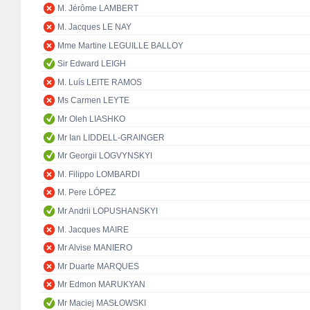
M. Jérôme LAMBERT
M. Jacques LE NAY
Mme Martine LEGUILLE BALLOY
Sir Edward LEIGH
M. Luís LEITE RAMOS
Ms Carmen LEYTE
Mr Oleh LIASHKO
Mr Ian LIDDELL-GRAINGER
Mr Georgii LOGVYNSKYI
M. Filippo LOMBARDI
M. Pere LÓPEZ
Mr Andrii LOPUSHANSKYI
M. Jacques MAIRE
Mr Alvise MANIERO
Mr Duarte MARQUES
Mr Edmon MARUKYAN
Mr Maciej MASŁOWSKI