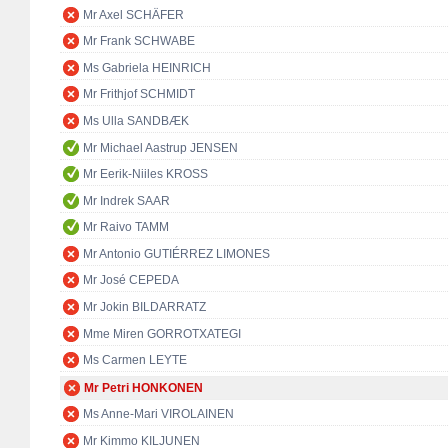
Mr Axel SCHÄFER
Mr Frank SCHWABE
Ms Gabriela HEINRICH
Mr Frithjof SCHMIDT
Ms Ulla SANDBÆK
Mr Michael Aastrup JENSEN
Mr Eerik-Niiles KROSS
Mr Indrek SAAR
Mr Raivo TAMM
Mr Antonio GUTIÉRREZ LIMONES
Mr José CEPEDA
Mr Jokin BILDARRATZ
Mme Miren GORROTXATEGI
Ms Carmen LEYTE
Mr Petri HONKONEN
Ms Anne-Mari VIROLAINEN
Mr Kimmo KILJUNEN