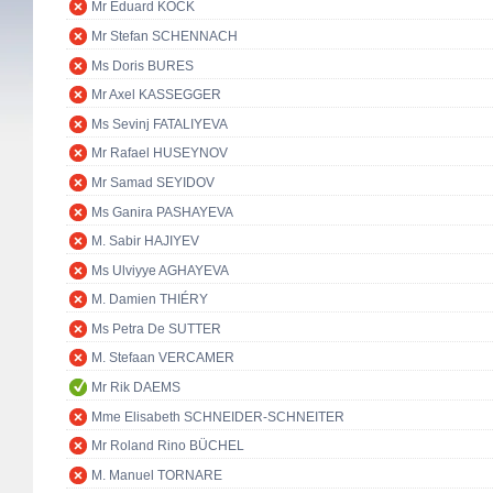
Mr Eduard KÖCK
Mr Stefan SCHENNACH
Ms Doris BURES
Mr Axel KASSEGGER
Ms Sevinj FATALIYEVA
Mr Rafael HUSEYNOV
Mr Samad SEYIDOV
Ms Ganira PASHAYEVA
M. Sabir HAJIYEV
Ms Ulviyye AGHAYEVA
M. Damien THIÉRY
Ms Petra De SUTTER
M. Stefaan VERCAMER
Mr Rik DAEMS
Mme Elisabeth SCHNEIDER-SCHNEITER
Mr Roland Rino BÜCHEL
M. Manuel TORNARE