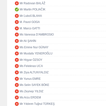
Mr Radovan BALÁŽ
Mr Martin POLIAČIK
Mr Ľuboš BLAHA
M. Pavol GOGA
M. Marco GATTI
Ms Vanessa D'AMBROSIO
Mr Ali ŞAHİN
Ms Emine Nur GÜNAY
Mr Mustafa YENEROĞLU
Mr Hişyar ÖZSOY
Ms Feleknas UCA
Mr Ziya ALTUNYALDIZ
Mr Yunus EMRE
Ms Selin SAYEK BÖKE
Ms Zeynep YILDIZ
Ms Arzu ERDEM
Mr Yıldırım Tuğrul TÜRKEŞ