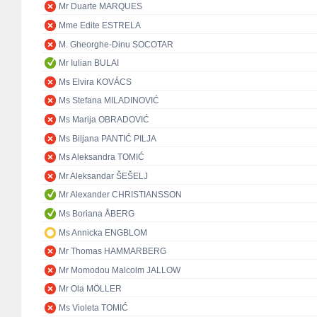
Mr Duarte MARQUES
Mme Edite ESTRELA
M. Gheorghe-Dinu SOCOTAR
Mr Iulian BULAI
Ms Elvira KOVÁCS
Ms Stefana MILADINOVIĆ
Ms Marija OBRADOVIĆ
Ms Biljana PANTIĆ PILJA
Ms Aleksandra TOMIĆ
Mr Aleksandar ŠEŠELJ
Mr Alexander CHRISTIANSSON
Ms Boriana ÅBERG
Ms Annicka ENGBLOM
Mr Thomas HAMMARBERG
Mr Momodou Malcolm JALLOW
Mr Ola MÖLLER
Ms Violeta TOMIĆ