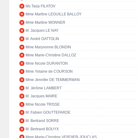
Ms Tarja FILATOV
Mme Martine LEGUILLE BALLOY
Mme Martine WONNER
M. Jacques LE NAY
M. André GATTOLIN
Mme Maryvonne BLONDIN
Mme Marie-Christine DALLOZ
Mme Nicole DURANTON
Mme Yolaine de COURSON
Mme Jennifer DE TEMMERMAN
M. Jérôme LAMBERT
M. Jacques MAIRE
Mme Nicole TRISSE
M. Fabien GOUTTEFARDE
M. Bertrand SORRE
M. Bertrand BOUYX
Mme Marie-Christine VERDIER-JOUCLAS