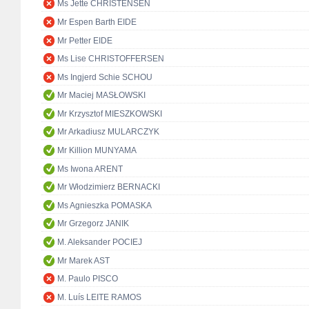
Ms Jette CHRISTENSEN
Mr Espen Barth EIDE
Mr Petter EIDE
Ms Lise CHRISTOFFERSEN
Ms Ingjerd Schie SCHOU
Mr Maciej MASŁOWSKI
Mr Krzysztof MIESZKOWSKI
Mr Arkadiusz MULARCZYK
Mr Killion MUNYAMA
Ms Iwona ARENT
Mr Włodzimierz BERNACKI
Ms Agnieszka POMASKA
Mr Grzegorz JANIK
M. Aleksander POCIEJ
Mr Marek AST
M. Paulo PISCO
M. Luís LEITE RAMOS