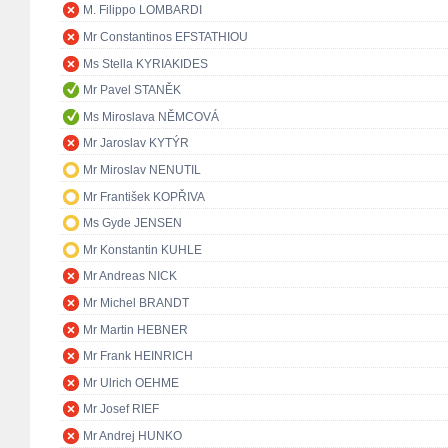
M. Filippo LOMBARDI
Mr Constantinos EFSTATHIOU
Ms Stella KYRIAKIDES
Mr Pavel STANĚK
Ms Miroslava NĚMCOVÁ
Mr Jaroslav KYTÝR
Mr Miroslav NENUTIL
Mr František KOPŘIVA
Ms Gyde JENSEN
Mr Konstantin KUHLE
Mr Andreas NICK
Mr Michel BRANDT
Mr Martin HEBNER
Mr Frank HEINRICH
Mr Ulrich OEHME
Mr Josef RIEF
Mr Andrej HUNKO