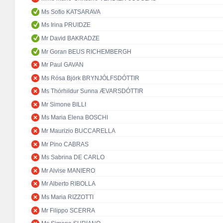
Ms Sofio KATSARAVA
Ms Irina PRUIDZE
Mr David BAKRADZE
Mr Goran BEUS RICHEMBERGH
Mr Paul GAVAN
Ms Rósa Björk BRYNJÓLFSDÓTTIR
Ms Thórhildur Sunna ÆVARSDÓTTIR
Mr Simone BILLI
Ms Maria Elena BOSCHI
Mr Maurizio BUCCARELLA
Mr Pino CABRAS
Ms Sabrina DE CARLO
Mr Alvise MANIERO
Mr Alberto RIBOLLA
Ms Maria RIZZOTTI
Mr Filippo SCERRA