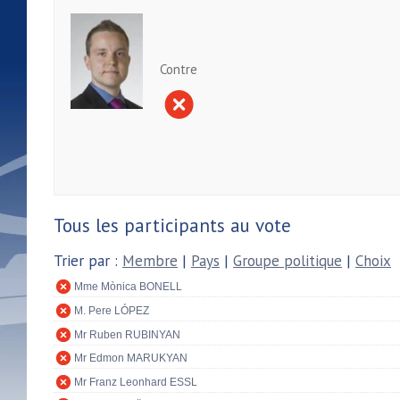
Contre
Tous les participants au vote
Trier par :
Membre
|
Pays
|
Groupe politique
|
Choix
Mme Mònica BONELL
M. Pere LÓPEZ
Mr Ruben RUBINYAN
Mr Edmon MARUKYAN
Mr Franz Leonhard ESSL