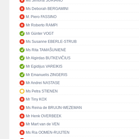
Ms Simona SURIANO
Ms Deborah BERGAMINI
M. Piero FASSINO
Mr Roberto RAMPI
Mr Günter VOGT
Ms Susanne EBERLE-STRUB
Ms Rita TAMAŠUNIENĖ
Mr Algirdas BUTKEVIČIUS
Mr Egidijus VAREIKIS
Mr Emanuelis ZINGERIS
Mr Andrei NASTASE
Ms Petra STIENEN
Mr Tiny KOX
Ms Reina de BRUIJN-WEZEMAN
Mr Henk OVERBEEK
Mr Mart van de VEN
Ms Ria OOMEN-RUIJTEN