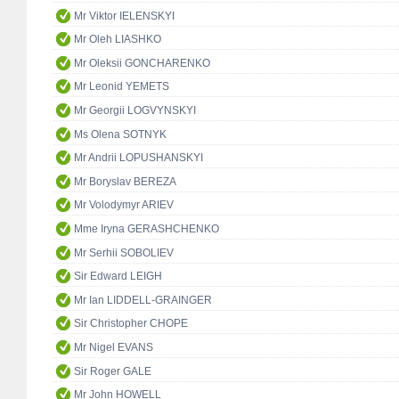
Mr Viktor IELENSKYI
Mr Oleh LIASHKO
Mr Oleksii GONCHARENKO
Mr Leonid YEMETS
Mr Georgii LOGVYNSKYI
Ms Olena SOTNYK
Mr Andrii LOPUSHANSKYI
Mr Boryslav BEREZA
Mr Volodymyr ARIEV
Mme Iryna GERASHCHENKO
Mr Serhii SOBOLIEV
Sir Edward LEIGH
Mr Ian LIDDELL-GRAINGER
Sir Christopher CHOPE
Mr Nigel EVANS
Sir Roger GALE
Mr John HOWELL