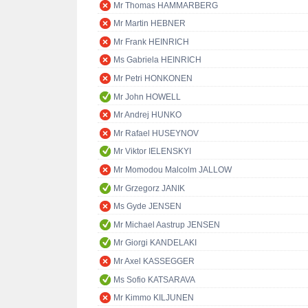
Mr Thomas HAMMARBERG
Mr Martin HEBNER
Mr Frank HEINRICH
Ms Gabriela HEINRICH
Mr Petri HONKONEN
Mr John HOWELL
Mr Andrej HUNKO
Mr Rafael HUSEYNOV
Mr Viktor IELENSKYI
Mr Momodou Malcolm JALLOW
Mr Grzegorz JANIK
Ms Gyde JENSEN
Mr Michael Aastrup JENSEN
Mr Giorgi KANDELAKI
Mr Axel KASSEGGER
Ms Sofio KATSARAVA
Mr Kimmo KILJUNEN