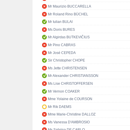
Mr Maurizio BUCCARELLA
Mr Roland Rino BÜCHEL
Mr Iulian BULAI
Ms Doris BURES
Mr Algirdas BUTKEVIČIUS
Mr Pino CABRAS
Mr José CEPEDA
Sir Christopher CHOPE
Ms Jette CHRISTENSEN
Mr Alexander CHRISTIANSSON
Ms Lise CHRISTOFFERSEN
Mr Vernon COAKER
Mme Yolaine de COURSON
Mr Rik DAEMS
Mme Marie-Christine DALLOZ
Ms Vanessa D'AMBROSIO
Ms Sabrina DE CARLO