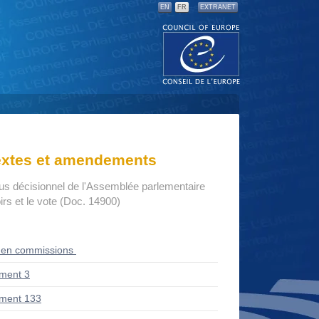
EN
FR
EXTRANET
textes et amendements
us décisionnel de l'Assemblée parlementaire
rs et le vote (Doc. 14900)
 en commissions
ment 3
ment 133