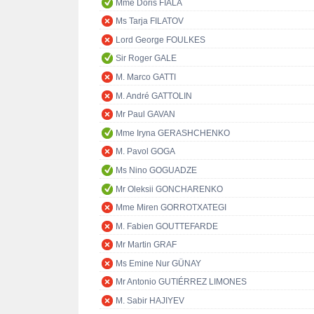
Mme Doris FIALA
Ms Tarja FILATOV
Lord George FOULKES
Sir Roger GALE
M. Marco GATTI
M. André GATTOLIN
Mr Paul GAVAN
Mme Iryna GERASHCHENKO
M. Pavol GOGA
Ms Nino GOGUADZE
Mr Oleksii GONCHARENKO
Mme Miren GORROTXATEGI
M. Fabien GOUTTEFARDE
Mr Martin GRAF
Ms Emine Nur GÜNAY
Mr Antonio GUTIÉRREZ LIMONES
M. Sabir HAJIYEV