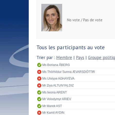
No vote / Pas de vote
Tous les participants au vote
Trier par :
Membre
|
Pays
|
Groupe politi
Ms Boriana ÅBERG
Ms Thórhildur Sunna ÆVARSDÓTTIR
Ms Ulviyye AGHAYEVA
Mr Ziya ALTUNYALDIZ
Ms Iwona ARENT
Mr Volodymyr ARIEV
Mr Marek AST
Mr Kamil AYDIN