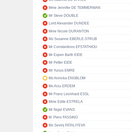
Mme Jennifer DE TEMMERMAN
Mr Steve DOUBLE
Lord Alexander DUNDEE
Mme Nicole DURANTON
Ms Susanne EBERLE-STRUB
Mr Constantinos EFSTATHIOU
Mr Espen Barth EIDE
Mr Petter EIDE
Mr Yunus EMRE
Ms Annicka ENGBLOM
Ms Arzu ERDEM
Mr Franz Leonhard ESSL
Mme Edite ESTRELA
Mr Nigel EVANS
M. Piero FASSINO
Ms Sevinj FATALIYEVA