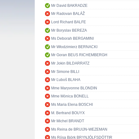
Mr David BAKRADZE
Mr Radovan BALÁŽ
Lord Richard BALFE
Mr Boryslav BEREZA
Ms Deborah BERGAMINI
Mr Włodzimierz BERNACKI
Mr Goran BEUS RICHEMBERGH
Mr Jokin BILDARRATZ
Mr Simone BILLI
Mr Ľuboš BLAHA
Mme Maryvonne BLONDIN
Mme Mònica BONELL
Ms Maria Elena BOSCHI
M. Bertrand BOUYX
Mr Michel BRANDT
Ms Reina de BRUIJN-WEZEMAN
Ms Rósa Björk BRYNJÓLFSDÓTTIR