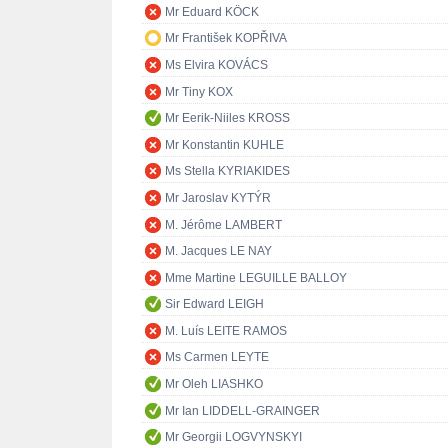
Mr Eduard KÖCK
Mr František KOPŘIVA
Ms Elvira KOVÁCS
Mr Tiny KOX
Mr Eerik-Niiles KROSS
Mr Konstantin KUHLE
Ms Stella KYRIAKIDES
Mr Jaroslav KYTÝR
M. Jérôme LAMBERT
M. Jacques LE NAY
Mme Martine LEGUILLE BALLOY
Sir Edward LEIGH
M. Luís LEITE RAMOS
Ms Carmen LEYTE
Mr Oleh LIASHKO
Mr Ian LIDDELL-GRAINGER
Mr Georgii LOGVYNSKYI