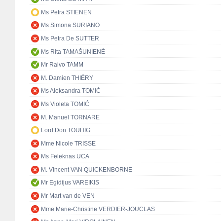
Ms Petra STIENEN
Ms Simona SURIANO
Ms Petra De SUTTER
Ms Rita TAMAŠUNIENĖ
Mr Raivo TAMM
M. Damien THIÉRY
Ms Aleksandra TOMIĆ
Ms Violeta TOMIĆ
M. Manuel TORNARE
Lord Don TOUHIG
Mme Nicole TRISSE
Ms Feleknas UCA
M. Vincent VAN QUICKENBORNE
Mr Egidijus VAREIKIS
Mr Mart van de VEN
Mme Marie-Christine VERDIER-JOUCLAS