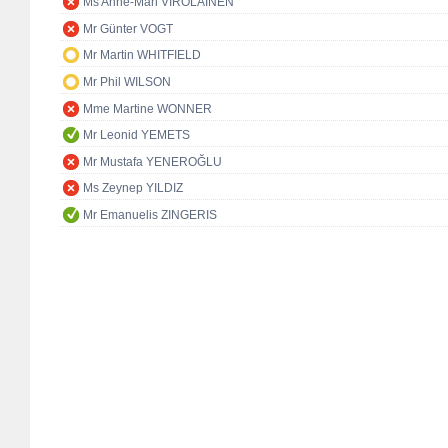
Ms Anne-Mari VIROLAINEN
Mr Günter VOGT
Mr Martin WHITFIELD
Mr Phil WILSON
Mme Martine WONNER
Mr Leonid YEMETS
Mr Mustafa YENEROĞLU
Ms Zeynep YILDIZ
Mr Emanuelis ZINGERIS