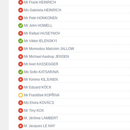
Mr Frank HEINRICH
Ms Gabriela HEINRICH
Mr Petri HONKONEN
Mr John HOWELL
Mr Rafael HUSEYNOV
Mr Viktor IELENSKYI
Mr Momodou Malcolm JALLOW
Mr Michael Aastrup JENSEN
Mr Axel KASSEGGER
Ms Sofio KATSARAVA
Mr Kimmo KILJUNEN
Mr Eduard KÖCK
Mr František KOPŘIVA
Ms Elvira KOVÁCS
Mr Tiny KOX
M. Jérôme LAMBERT
M. Jacques LE NAY