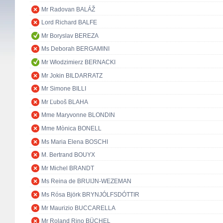
Mr Radovan BALÁŽ
Lord Richard BALFE
Mr Boryslav BEREZA
Ms Deborah BERGAMINI
Mr Włodzimierz BERNACKI
Mr Jokin BILDARRATZ
Mr Simone BILLI
Mr Ľuboš BLAHA
Mme Maryvonne BLONDIN
Mme Mònica BONELL
Ms Maria Elena BOSCHI
M. Bertrand BOUYX
Mr Michel BRANDT
Ms Reina de BRUIJN-WEZEMAN
Ms Rósa Björk BRYNJÓLFSDÓTTIR
Mr Maurizio BUCCARELLA
Mr Roland Rino BÜCHEL