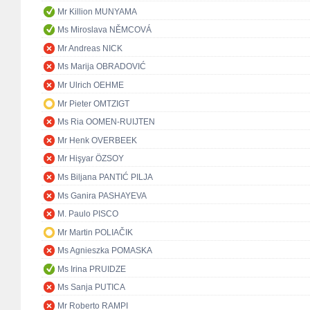
Mr Killion MUNYAMA
Ms Miroslava NĚMCOVÁ
Mr Andreas NICK
Ms Marija OBRADOVIĆ
Mr Ulrich OEHME
Mr Pieter OMTZIGT
Ms Ria OOMEN-RUIJTEN
Mr Henk OVERBEEK
Mr Hişyar ÖZSOY
Ms Biljana PANTIĆ PILJA
Ms Ganira PASHAYEVA
M. Paulo PISCO
Mr Martin POLIAČIK
Ms Agnieszka POMASKA
Ms Irina PRUIDZE
Ms Sanja PUTICA
Mr Roberto RAMPI