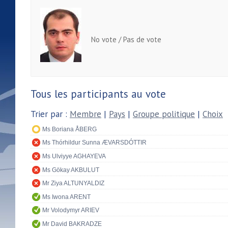
No vote / Pas de vote
Tous les participants au vote
Trier par :
Membre
|
Pays
|
Groupe politique
|
Choix
Ms Boriana ÅBERG
Ms Thórhildur Sunna ÆVARSDÓTTIR
Ms Ulviyye AGHAYEVA
Ms Gökay AKBULUT
Mr Ziya ALTUNYALDIZ
Ms Iwona ARENT
Mr Volodymyr ARIEV
Mr David BAKRADZE