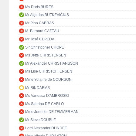
Ms Doris BURES
Mr Algirdas BUTKEVIČIUS
Mr Pino CABRAS
M. Bernard CAZEAU
Mr José CEPEDA
Sir Christopher CHOPE
Ms Jette CHRISTENSEN
Mr Alexander CHRISTIANSSON
Ms Lise CHRISTOFFERSEN
Mme Yolaine de COURSON
Mr Rik DAEMS
Ms Vanessa D'AMBROSIO
Ms Sabrina DE CARLO
Mme Jennifer DE TEMMERMAN
Mr Steve DOUBLE
Lord Alexander DUNDEE