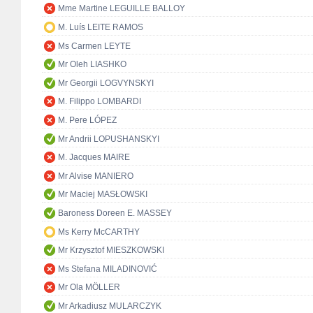
Mme Martine LEGUILLE BALLOY
M. Luís LEITE RAMOS
Ms Carmen LEYTE
Mr Oleh LIASHKO
Mr Georgii LOGVYNSKYI
M. Filippo LOMBARDI
M. Pere LÓPEZ
Mr Andrii LOPUSHANSKYI
M. Jacques MAIRE
Mr Alvise MANIERO
Mr Maciej MASŁOWSKI
Baroness Doreen E. MASSEY
Ms Kerry McCARTHY
Mr Krzysztof MIESZKOWSKI
Ms Stefana MILADINOVIĆ
Mr Ola MÖLLER
Mr Arkadiusz MULARCZYK