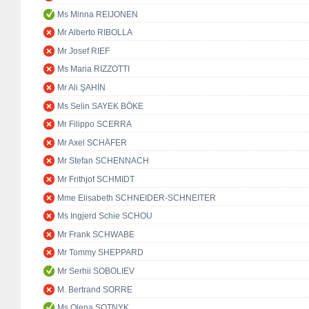
Ms Minna REIJONEN
Mr Alberto RIBOLLA
Mr Josef RIEF
Ms Maria RIZZOTTI
Mr Ali ŞAHİN
Ms Selin SAYEK BÖKE
Mr Filippo SCERRA
Mr Axel SCHÄFER
Mr Stefan SCHENNACH
Mr Frithjof SCHMIDT
Mme Elisabeth SCHNEIDER-SCHNEITER
Ms Ingjerd Schie SCHOU
Mr Frank SCHWABE
Mr Tommy SHEPPARD
Mr Serhii SOBOLIEV
M. Bertrand SORRE
Ms Olena SOTNYK