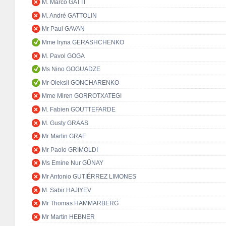
M. Marco GATTI
M. André GATTOLIN
Mr Paul GAVAN
Mme Iryna GERASHCHENKO
M. Pavol GOGA
Ms Nino GOGUADZE
Mr Oleksii GONCHARENKO
Mme Miren GORROTXATEGI
M. Fabien GOUTTEFARDE
M. Gusty GRAAS
Mr Martin GRAF
Mr Paolo GRIMOLDI
Ms Emine Nur GÜNAY
Mr Antonio GUTIÉRREZ LIMONES
M. Sabir HAJIYEV
Mr Thomas HAMMARBERG
Mr Martin HEBNER