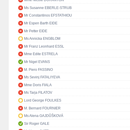
Mme Nicole DURANTON
Ms Susanne EBERLE-STRUB
Mr Constantinos EFSTATHIOU
Mr Espen Barth EIDE
Mr Petter EIDE
Ms Annicka ENGBLOM
Mr Franz Leonhard ESSL
Mme Edite ESTRELA
Mr Nigel EVANS
M. Piero FASSINO
Ms Sevinj FATALIYEVA
Mme Doris FIALA
Ms Tarja FILATOV
Lord George FOULKES
M. Bernard FOURNIER
Ms Alena GAJDŮŠKOVÁ
Sir Roger GALE