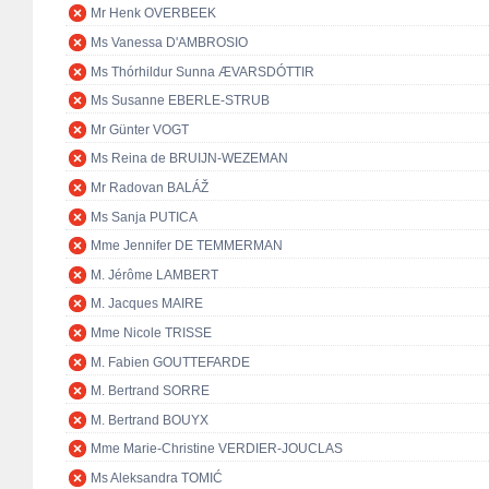
Mr Henk OVERBEEK
Ms Vanessa D'AMBROSIO
Ms Thórhildur Sunna ÆVARSDÓTTIR
Ms Susanne EBERLE-STRUB
Mr Günter VOGT
Ms Reina de BRUIJN-WEZEMAN
Mr Radovan BALÁŽ
Ms Sanja PUTICA
Mme Jennifer DE TEMMERMAN
M. Jérôme LAMBERT
M. Jacques MAIRE
Mme Nicole TRISSE
M. Fabien GOUTTEFARDE
M. Bertrand SORRE
M. Bertrand BOUYX
Mme Marie-Christine VERDIER-JOUCLAS
Ms Aleksandra TOMIĆ