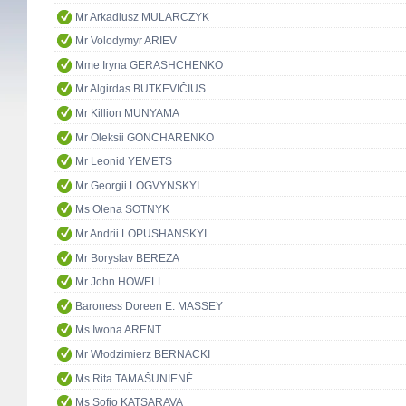
Mr Arkadiusz MULARCZYK
Mr Volodymyr ARIEV
Mme Iryna GERASHCHENKO
Mr Algirdas BUTKEVIČIUS
Mr Killion MUNYAMA
Mr Oleksii GONCHARENKO
Mr Leonid YEMETS
Mr Georgii LOGVYNSKYI
Ms Olena SOTNYK
Mr Andrii LOPUSHANSKYI
Mr Boryslav BEREZA
Mr John HOWELL
Baroness Doreen E. MASSEY
Ms Iwona ARENT
Mr Włodzimierz BERNACKI
Ms Rita TAMAŠUNIENĖ
Ms Sofio KATSARAVA