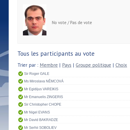
No vote / Pas de vote
Tous les participants au vote
Trier par :
Membre
|
Pays
|
Groupe politique
|
Choix
Sir Roger GALE
Ms Miroslava NĚMCOVÁ
Mr Egidijus VAREIKIS
Mr Emanuelis ZINGERIS
Sir Christopher CHOPE
Mr Nigel EVANS
Mr David BAKRADZE
Mr Serhii SOBOLIEV