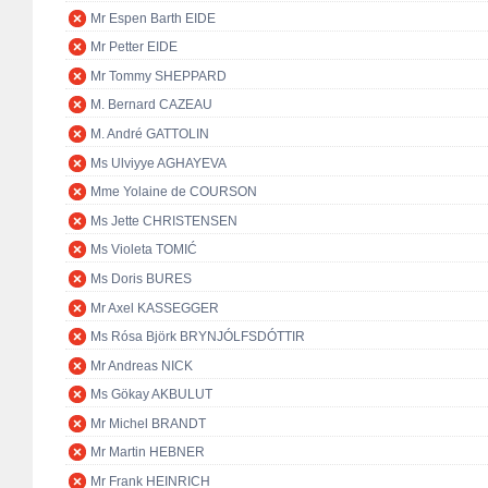
Mr Espen Barth EIDE
Mr Petter EIDE
Mr Tommy SHEPPARD
M. Bernard CAZEAU
M. André GATTOLIN
Ms Ulviyye AGHAYEVA
Mme Yolaine de COURSON
Ms Jette CHRISTENSEN
Ms Violeta TOMIĆ
Ms Doris BURES
Mr Axel KASSEGGER
Ms Rósa Björk BRYNJÓLFSDÓTTIR
Mr Andreas NICK
Ms Gökay AKBULUT
Mr Michel BRANDT
Mr Martin HEBNER
Mr Frank HEINRICH