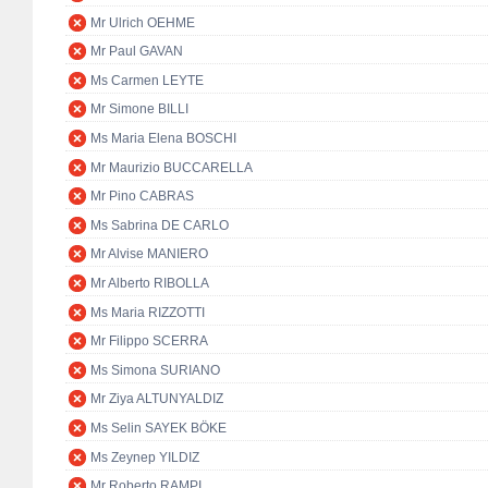
Mr Ulrich OEHME
Mr Paul GAVAN
Ms Carmen LEYTE
Mr Simone BILLI
Ms Maria Elena BOSCHI
Mr Maurizio BUCCARELLA
Mr Pino CABRAS
Ms Sabrina DE CARLO
Mr Alvise MANIERO
Mr Alberto RIBOLLA
Ms Maria RIZZOTTI
Mr Filippo SCERRA
Ms Simona SURIANO
Mr Ziya ALTUNYALDIZ
Ms Selin SAYEK BÖKE
Ms Zeynep YILDIZ
Mr Roberto RAMPI