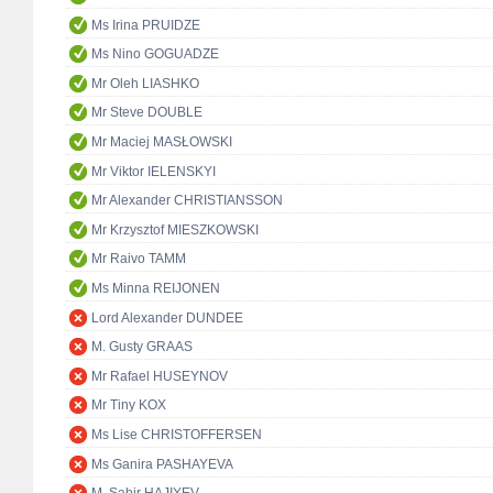
Ms Irina PRUIDZE
Ms Nino GOGUADZE
Mr Oleh LIASHKO
Mr Steve DOUBLE
Mr Maciej MASŁOWSKI
Mr Viktor IELENSKYI
Mr Alexander CHRISTIANSSON
Mr Krzysztof MIESZKOWSKI
Mr Raivo TAMM
Ms Minna REIJONEN
Lord Alexander DUNDEE
M. Gusty GRAAS
Mr Rafael HUSEYNOV
Mr Tiny KOX
Ms Lise CHRISTOFFERSEN
Ms Ganira PASHAYEVA