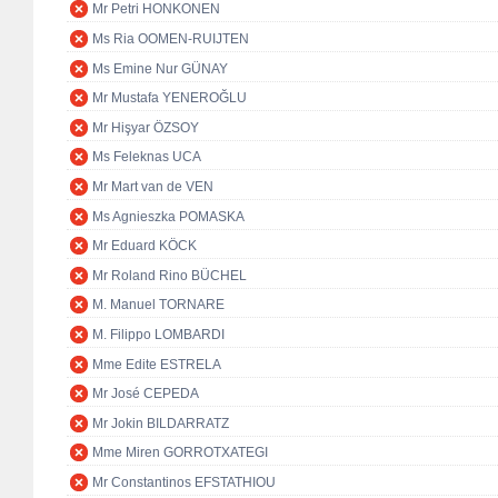
Mr Petri HONKONEN
Ms Ria OOMEN-RUIJTEN
Ms Emine Nur GÜNAY
Mr Mustafa YENEROĞLU
Mr Hişyar ÖZSOY
Ms Feleknas UCA
Mr Mart van de VEN
Ms Agnieszka POMASKA
Mr Eduard KÖCK
Mr Roland Rino BÜCHEL
M. Manuel TORNARE
M. Filippo LOMBARDI
Mme Edite ESTRELA
Mr José CEPEDA
Mr Jokin BILDARRATZ
Mme Miren GORROTXATEGI
Mr Constantinos EFSTATHIOU