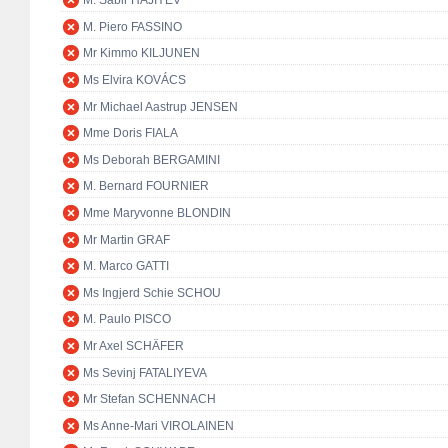
M. Sabir HAJIYEV
M. Piero FASSINO
Mr Kimmo KILJUNEN
Ms Elvira KOVÁCS
Mr Michael Aastrup JENSEN
Mme Doris FIALA
Ms Deborah BERGAMINI
M. Bernard FOURNIER
Mme Maryvonne BLONDIN
Mr Martin GRAF
M. Marco GATTI
Ms Ingjerd Schie SCHOU
M. Paulo PISCO
Mr Axel SCHÄFER
Ms Sevinj FATALIYEVA
Mr Stefan SCHENNACH
Ms Anne-Mari VIROLAINEN