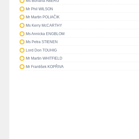
Ms Boriana ÅBERG
Mr Phil WILSON
Mr Martin POLIAČIK
Ms Kerry McCARTHY
Ms Annicka ENGBLOM
Ms Petra STIENEN
Lord Don TOUHIG
Mr Martin WHITFIELD
Mr František KOPŘIVA