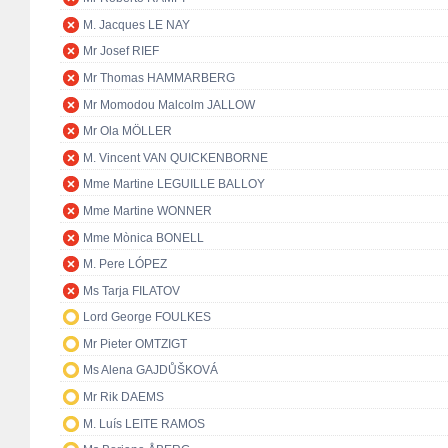
M. Jacques LE NAY
Mr Josef RIEF
Mr Thomas HAMMARBERG
Mr Momodou Malcolm JALLOW
Mr Ola MÖLLER
M. Vincent VAN QUICKENBORNE
Mme Martine LEGUILLE BALLOY
Mme Martine WONNER
Mme Mònica BONELL
M. Pere LÓPEZ
Ms Tarja FILATOV
Lord George FOULKES
Mr Pieter OMTZIGT
Ms Alena GAJDŮŠKOVÁ
Mr Rik DAEMS
M. Luís LEITE RAMOS