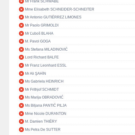
Mr Frank SCHWABE
Mme Elisabeth SCHNEIDER-SCHNEITER
Mr Antonio GUTIÉRREZ LIMONES
Mr Paolo GRIMOLDI
Mr Ľuboš BLAHA
M. Pavol GOGA
Ms Stefana MILADINOVIĆ
Lord Richard BALFE
Mr Franz Leonhard ESSL
Mr Ali ŞAHİN
Ms Gabriela HEINRICH
Mr Frithjof SCHMIDT
Ms Marija OBRADOVIĆ
Ms Biljana PANTIĆ PILJA
Mme Nicole DURANTON
M. Damien THIÉRY
Ms Petra De SUTTER