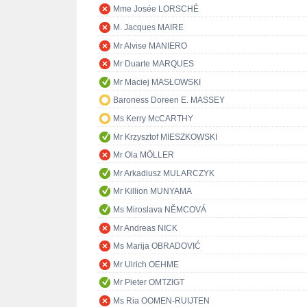
Mme Josée LORSCHÉ
M. Jacques MAIRE
Mr Alvise MANIERO
Mr Duarte MARQUES
Mr Maciej MASŁOWSKI
Baroness Doreen E. MASSEY
Ms Kerry McCARTHY
Mr Krzysztof MIESZKOWSKI
Mr Ola MÖLLER
Mr Arkadiusz MULARCZYK
Mr Killion MUNYAMA
Ms Miroslava NĚMCOVÁ
Mr Andreas NICK
Ms Marija OBRADOVIĆ
Mr Ulrich OEHME
Mr Pieter OMTZIGT
Ms Ria OOMEN-RUIJTEN