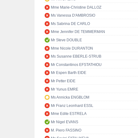
Mme Marie-Christine DALLOZ
Ms Vanessa D'AMBROSIO
Ms Sabrina DE CARLO
Mme Jennifer DE TEMMERMAN
Mr Steve DOUBLE
Mme Nicole DURANTON
Ms Susanne EBERLE-STRUB
Mr Constantinos EFSTATHIOU
Mr Espen Barth EIDE
Mr Petter EIDE
Mr Yunus EMRE
Ms Annicka ENGBLOM
Mr Franz Leonhard ESSL
Mme Edite ESTRELA
Mr Nigel EVANS
M. Piero FASSINO