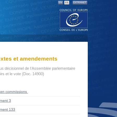
EN
FR
EXTRANET
textes et amendements
us décisionnel de l'Assemblée parlementaire
rs et le vote (Doc. 14900)
 en commissions
ment 3
ment 133