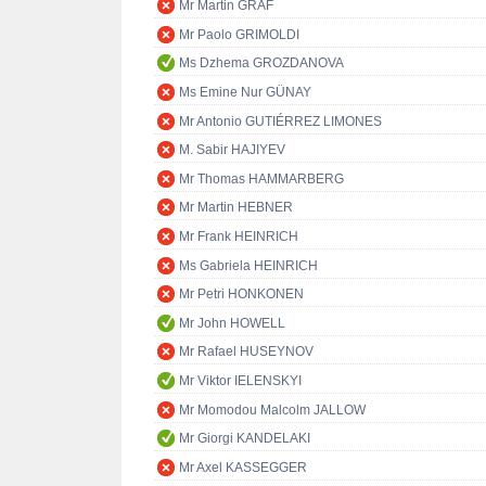
Mr Martin GRAF
Mr Paolo GRIMOLDI
Ms Dzhema GROZDANOVA
Ms Emine Nur GÜNAY
Mr Antonio GUTIÉRREZ LIMONES
M. Sabir HAJIYEV
Mr Thomas HAMMARBERG
Mr Martin HEBNER
Mr Frank HEINRICH
Ms Gabriela HEINRICH
Mr Petri HONKONEN
Mr John HOWELL
Mr Rafael HUSEYNOV
Mr Viktor IELENSKYI
Mr Momodou Malcolm JALLOW
Mr Giorgi KANDELAKI
Mr Axel KASSEGGER