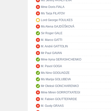
Ms Sevinj FATALIYEVA
Mme Doris FIALA
Ms Tarja FILATOV
Lord George FOULKES
Ms Alena GAJDŮŠKOVÁ
Sir Roger GALE
M. Marco GATTI
M. André GATTOLIN
Mr Paul GAVAN
Mme Iryna GERASHCHENKO
M. Pavol GOGA
Ms Nino GOGUADZE
Ms Marija GOLUBEVA
Mr Oleksii GONCHARENKO
Mme Miren GORROTXATEGI
M. Fabien GOUTTEFARDE
M. Gusty GRAAS