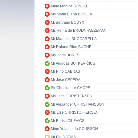
Mme Mònica BONELL
Ms Maria Elena BOSCHI
M. Bertrand BOUYX
Ms Reina de BRUIJN-WEZEMAN
Mr Maurizio BUCCARELLA
Mr Roland Rino BÜCHEL
Ms Doris BURES
Mr Algirdas BUTKEVIČIUS
Mr Pino CABRAS
Mr José CEPEDA
Sir Christopher CHOPE
Ms Jette CHRISTENSEN
Mr Alexander CHRISTIANSSON
Ms Lise CHRISTOFFERSEN
Mr Boriss CILEVIČS
Mme Yolaine de COURSON
Mr Rik DAEMS