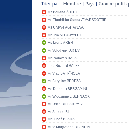
Trier par :
Membre
|
Pays
|
Groupe politi
Ms Boriana ÅBERG
Ms Thórhildur Sunna ÆVARSDÓTTIR
Ms Ulviyye AGHAYEVA
Mr Ziya ALTUNYALDIZ
Ms Iwona ARENT
Mr Volodymyr ARIEV
Mr Radovan BALÁŽ
Lord Richard BALFE
Mr Vlad BATRÎNCEA
Mr Boryslav BEREZA
Ms Deborah BERGAMINI
Mr Włodzimierz BERNACKI
Mr Jokin BILDARRATZ
Mr Simone BILLI
Mr Ľuboš BLAHA
Mme Maryvonne BLONDIN