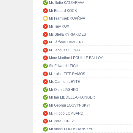
Ms Sofio KATSARAVA
Mr Eduard KÖCK
Mr František KOPŘIVA
Mr Tiny KOX
Ms Stella KYRIAKIDES
M. Jérôme LAMBERT
M. Jacques LE NAY
Mme Martine LEGUILLE BALLOY
Sir Edward LEIGH
M. Luís LEITE RAMOS
Ms Carmen LEYTE
Mr Oleh LIASHKO
Mr Ian LIDDELL-GRAINGER
Mr Georgii LOGVYNSKYI
M. Filippo LOMBARDI
M. Pere LÓPEZ
Mr Andrii LOPUSHANSKYI