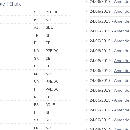
24/06/2019 -
Amende
que
|
Choix
24/06/2019 -
Amende
SE
PPE/DC
IS
SOC
24/06/2019 -
Amende
AZ
GDL
24/06/2019 -
Amende
TR
NI
24/06/2019 -
Amende
PL
CE
24/06/2019 -
Amende
UA
PPE/DC
SK
CE
24/06/2019 -
Amende
UK
CE
24/06/2019 -
Amende
MD
SOC
24/06/2019 -
Amende
UA
PPE/DC
IT
PPE/DC
24/06/2019 -
Amende
PL
CE
24/06/2019 -
Amende
ES
ADLE
24/06/2019 -
Amende
IT
NI
24/06/2019 -
Amende
SK
SOC
FR
SOC
24/06/2019 -
Amende