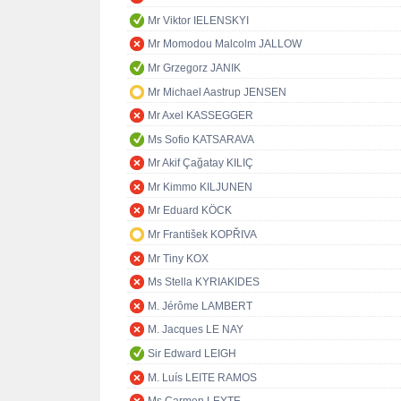
Mr Viktor IELENSKYI
Mr Momodou Malcolm JALLOW
Mr Grzegorz JANIK
Mr Michael Aastrup JENSEN
Mr Axel KASSEGGER
Ms Sofio KATSARAVA
Mr Akif Çağatay KILIÇ
Mr Kimmo KILJUNEN
Mr Eduard KÖCK
Mr František KOPŘIVA
Mr Tiny KOX
Ms Stella KYRIAKIDES
M. Jérôme LAMBERT
M. Jacques LE NAY
Sir Edward LEIGH
M. Luís LEITE RAMOS