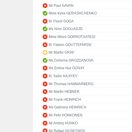
Mr Paul GAVAN
Mme Iryna GERASHCHENKO
M. Pavol GOGA
Ms Nino GOGUADZE
Mme Miren GORROTXATEGI
M. Fabien GOUTTEFARDE
Mr Martin GRAF
Ms Dzhema GROZDANOVA
Ms Emine Nur GÜNAY
M. Sabir HAJIYEV
Mr Thomas HAMMARBERG
Mr Martin HEBNER
Mr Frank HEINRICH
Ms Gabriela HEINRICH
Mr Petri HONKONEN
Mr Andrej HUNKO
Mr Rafael HUSEYNOV