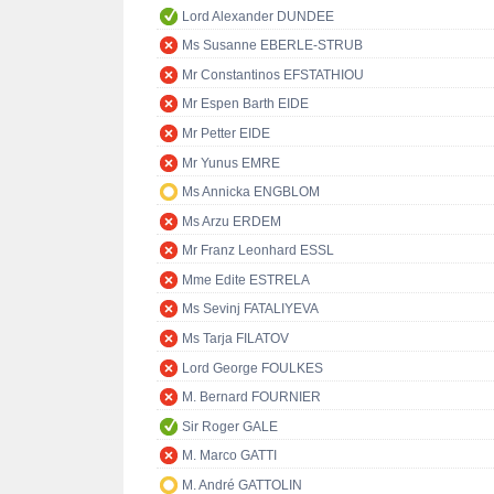
Lord Alexander DUNDEE
Ms Susanne EBERLE-STRUB
Mr Constantinos EFSTATHIOU
Mr Espen Barth EIDE
Mr Petter EIDE
Mr Yunus EMRE
Ms Annicka ENGBLOM
Ms Arzu ERDEM
Mr Franz Leonhard ESSL
Mme Edite ESTRELA
Ms Sevinj FATALIYEVA
Ms Tarja FILATOV
Lord George FOULKES
M. Bernard FOURNIER
Sir Roger GALE
M. Marco GATTI
M. André GATTOLIN