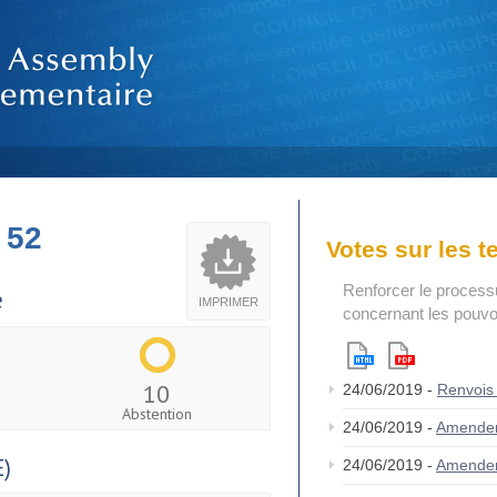
 52
Votes sur les 
Renforcer le process
e
IMPRIMER
concernant les pouvoi
10
24/06/2019 -
Renvois
Abstention
24/06/2019 -
Amende
)
24/06/2019 -
Amende