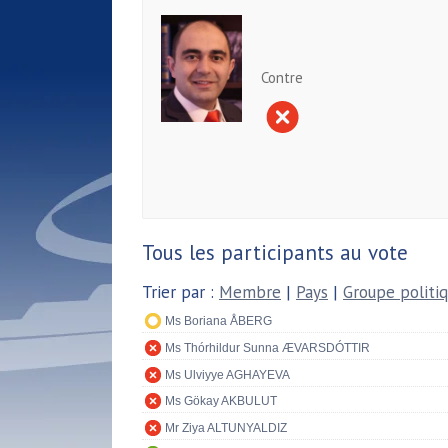
Contre
Tous les participants au vote
Trier par :
Membre
|
Pays
|
Groupe politi
Ms Boriana ÅBERG
Ms Thórhildur Sunna ÆVARSDÓTTIR
Ms Ulviyye AGHAYEVA
Ms Gökay AKBULUT
Mr Ziya ALTUNYALDIZ