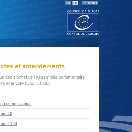
EN
FR
EXTRANET
textes et amendements
us décisionnel de l'Assemblée parlementaire
rs et le vote (Doc. 14900)
 en commissions
ment 3
ment 133