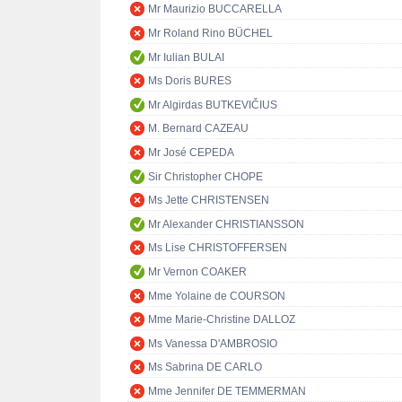
Mr Maurizio BUCCARELLA
Mr Roland Rino BÜCHEL
Mr Iulian BULAI
Ms Doris BURES
Mr Algirdas BUTKEVIČIUS
M. Bernard CAZEAU
Mr José CEPEDA
Sir Christopher CHOPE
Ms Jette CHRISTENSEN
Mr Alexander CHRISTIANSSON
Ms Lise CHRISTOFFERSEN
Mr Vernon COAKER
Mme Yolaine de COURSON
Mme Marie-Christine DALLOZ
Ms Vanessa D'AMBROSIO
Ms Sabrina DE CARLO
Mme Jennifer DE TEMMERMAN