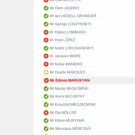
Ms Carmen LEYTE
Mr Oleh LIASHKO
Mr Ian LIDDELL-GRAINGER
Mr Georgii LOGVYNSKYI
M. Filippo LOMBARDI
M. Pere LÓPEZ
Mr Andrii LOPUSHANSKYI
M. Jacques MAIRE
Mr Alvise MANIERO
Mr Duarte MARQUES
Mr Edmon MARUKYAN
Mr Maciej MASŁOWSKI
Ms Kerry McCARTHY
Mr Krzysztof MIESZKOWSKI
Mr Ola MÖLLER
Mr Killion MUNYAMA
Ms Miroslava NĚMCOVÁ