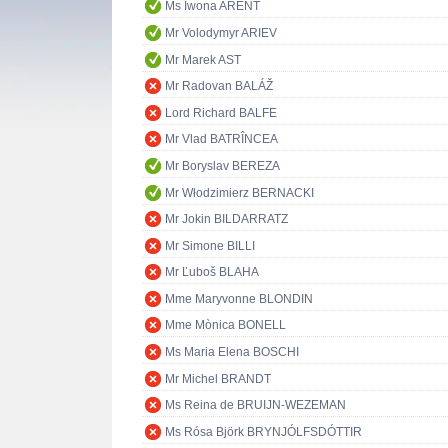
Ms Iwona ARENT
Mr Volodymyr ARIEV
Mr Marek AST
Mr Radovan BALÁŽ
Lord Richard BALFE
Mr Vlad BATRÎNCEA
Mr Boryslav BEREZA
Mr Włodzimierz BERNACKI
Mr Jokin BILDARRATZ
Mr Simone BILLI
Mr Ľuboš BLAHA
Mme Maryvonne BLONDIN
Mme Mònica BONELL
Ms Maria Elena BOSCHI
Mr Michel BRANDT
Ms Reina de BRUIJN-WEZEMAN
Ms Rósa Björk BRYNJÓLFSDÓTTIR