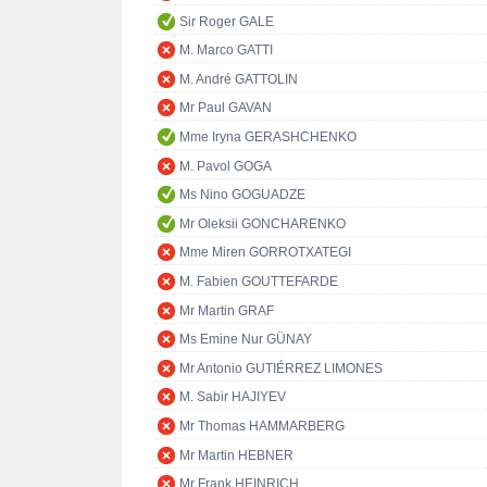
Sir Roger GALE
M. Marco GATTI
M. André GATTOLIN
Mr Paul GAVAN
Mme Iryna GERASHCHENKO
M. Pavol GOGA
Ms Nino GOGUADZE
Mr Oleksii GONCHARENKO
Mme Miren GORROTXATEGI
M. Fabien GOUTTEFARDE
Mr Martin GRAF
Ms Emine Nur GÜNAY
Mr Antonio GUTIÉRREZ LIMONES
M. Sabir HAJIYEV
Mr Thomas HAMMARBERG
Mr Martin HEBNER
Mr Frank HEINRICH