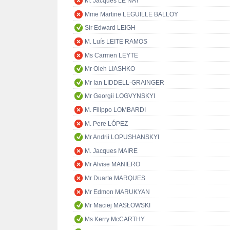
M. Jacques LE NAY
Mme Martine LEGUILLE BALLOY
Sir Edward LEIGH
M. Luís LEITE RAMOS
Ms Carmen LEYTE
Mr Oleh LIASHKO
Mr Ian LIDDELL-GRAINGER
Mr Georgii LOGVYNSKYI
M. Filippo LOMBARDI
M. Pere LÓPEZ
Mr Andrii LOPUSHANSKYI
M. Jacques MAIRE
Mr Alvise MANIERO
Mr Duarte MARQUES
Mr Edmon MARUKYAN
Mr Maciej MASŁOWSKI
Ms Kerry McCARTHY