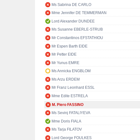
Ms Sabrina DE CARLO
Mme Jennifer DE TEMMERMAN
Lord Alexander DUNDEE
Ms Susanne EBERLE-STRUB
Mr Constantinos EFSTATHIOU
Mr Espen Barth EIDE
Mr Petter EIDE
Mr Yunus EMRE
Ms Annicka ENGBLOM
Ms Arzu ERDEM
Mr Franz Leonhard ESSL
Mme Edite ESTRELA
M. Piero FASSINO
Ms Sevinj FATALIYEVA
Mme Doris FIALA
Ms Tarja FILATOV
Lord George FOULKES