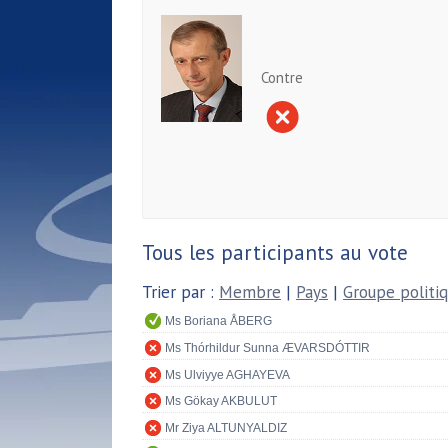
Contre
Tous les participants au vote
Trier par :
Membre
|
Pays
|
Groupe politi
Ms Boriana ÅBERG
Ms Thórhildur Sunna ÆVARSDÓTTIR
Ms Ulviyye AGHAYEVA
Ms Gökay AKBULUT
Mr Ziya ALTUNYALDIZ