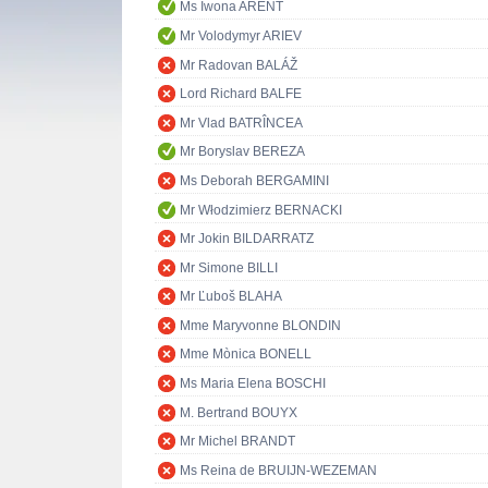
Ms Iwona ARENT
Mr Volodymyr ARIEV
Mr Radovan BALÁŽ
Lord Richard BALFE
Mr Vlad BATRÎNCEA
Mr Boryslav BEREZA
Ms Deborah BERGAMINI
Mr Włodzimierz BERNACKI
Mr Jokin BILDARRATZ
Mr Simone BILLI
Mr Ľuboš BLAHA
Mme Maryvonne BLONDIN
Mme Mònica BONELL
Ms Maria Elena BOSCHI
M. Bertrand BOUYX
Mr Michel BRANDT
Ms Reina de BRUIJN-WEZEMAN