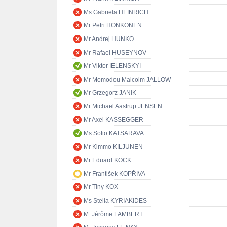
Ms Gabriela HEINRICH
Mr Petri HONKONEN
Mr Andrej HUNKO
Mr Rafael HUSEYNOV
Mr Viktor IELENSKYI
Mr Momodou Malcolm JALLOW
Mr Grzegorz JANIK
Mr Michael Aastrup JENSEN
Mr Axel KASSEGGER
Ms Sofio KATSARAVA
Mr Kimmo KILJUNEN
Mr Eduard KÖCK
Mr František KOPŘIVA
Mr Tiny KOX
Ms Stella KYRIAKIDES
M. Jérôme LAMBERT