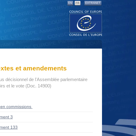
EN
FR
EXTRANET
textes et amendements
us décisionnel de l'Assemblée parlementaire
rs et le vote (Doc. 14900)
 en commissions
ment 3
ment 133