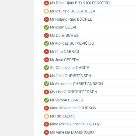
Ms Rósa Björk BRYNJÓLFSDÓTTIR
Mr Maurizio BUCCARELLA
Mr Roland Rino BÜCHEL
Mr Iulian BULAI
Ms Doris BURES
Mr Algirdas BUTKEVIČIUS
Mr Pino CABRAS
Mr José CEPEDA
Sir Christopher CHOPE
Ms Jette CHRISTENSEN
Mr Alexander CHRISTIANSSON
Ms Lise CHRISTOFFERSEN
Mr Vernon COAKER
Mme Yolaine de COURSON
Mr Rik DAEMS
Mme Marie-Christine DALLOZ
Ms Vanessa D'AMBROSIO