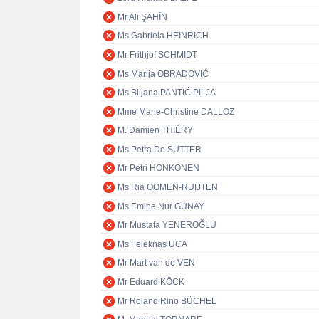
Mr Ali ŞAHİN
Ms Gabriela HEINRICH
Mr Frithjof SCHMIDT
Ms Marija OBRADOVIĆ
Ms Biljana PANTIĆ PILJA
Mme Marie-Christine DALLOZ
M. Damien THIÉRY
Ms Petra De SUTTER
Mr Petri HONKONEN
Ms Ria OOMEN-RUIJTEN
Ms Emine Nur GÜNAY
Mr Mustafa YENEROĞLU
Ms Feleknas UCA
Mr Mart van de VEN
Mr Eduard KÖCK
Mr Roland Rino BÜCHEL