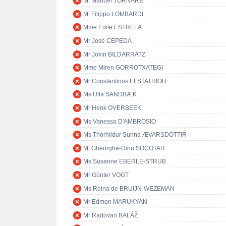
M. Manuel TORNARE
M. Filippo LOMBARDI
Mme Edite ESTRELA
Mr José CEPEDA
Mr Jokin BILDARRATZ
Mme Miren GORROTXATEGI
Mr Constantinos EFSTATHIOU
Ms Ulla SANDBÆK
Mr Henk OVERBEEK
Ms Vanessa D'AMBROSIO
Ms Thórhildur Sunna ÆVARSDÓTTIR
M. Gheorghe-Dinu SOCOTAR
Ms Susanne EBERLE-STRUB
Mr Günter VOGT
Ms Reina de BRUIJN-WEZEMAN
Mr Edmon MARUKYAN
Mr Radovan BALÁŽ