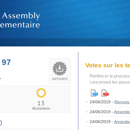
 97
Votes sur les 
Renforcer le process
e
IMPRIMER
concernant les pouvoi
13
24/06/2019 -
Renvois
Abstention
24/06/2019 -
Amende
)
24/06/2019 -
Amende