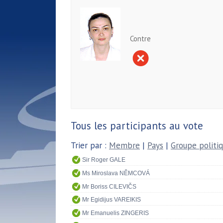
Contre
Tous les participants au vote
Trier par :
Membre
|
Pays
|
Groupe politi
Sir Roger GALE
Ms Miroslava NĚMCOVÁ
Mr Boriss CILEVIČS
Mr Egidijus VAREIKIS
Mr Emanuelis ZINGERIS