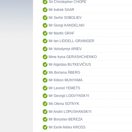
Sir Christopher CHOPE
Mr Indrek SAAR
Mr Serhii SOBOLIEV
Mr Giorgi KANDELAKI
Mr Martin GRAF
Mr Ian LIDDELL-GRAINGER
Mr Volodymyr ARIEV
Mme Iryna GERASHCHENKO
Mr Algirdas BUTKEVIČIUS
Ms Boriana ÅBERG
Mr Killion MUNYAMA
Mr Leonid YEMETS
Mr Georgii LOGVYNSKYI
Ms Olena SOTNYK
Mr Andrii LOPUSHANSKYI
Mr Boryslav BEREZA
Mr Eerik-Niiles KROSS