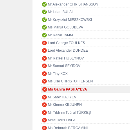
Mr Alexander CHRISTIANSSON
Mr Iulian BULAI
Mr Krzysztof MIESZKOWSKI
Ms Marija GOLUBEVA
Mr Raivo TAMM
Lord George FOULKES
Lord Alexander DUNDEE
Mr Rafael HUSEYNOV
Mr Samad SEYIDOV
Mr Tiny KOX
Ms Lise CHRISTOFFERSEN
Ms Ganira PASHAYEVA
M. Sabir HAJIYEV
Mr Kimmo KILJUNEN
Mr Yıldırım Tuğrul TÜRKEŞ
Mme Doris FIALA
Ms Deborah BERGAMINI