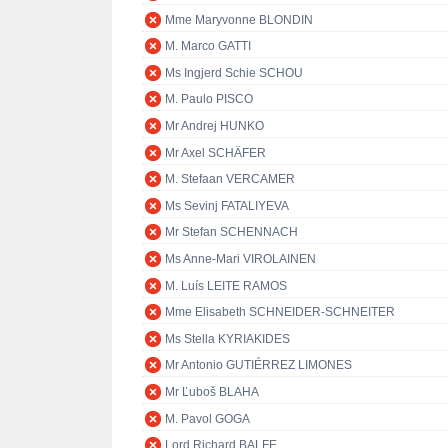
Mme Maryvonne BLONDIN
M. Marco GATTI
Ms Ingjerd Schie SCHOU
M. Paulo PISCO
Mr Andrej HUNKO
Mr Axel SCHÄFER
M. Stefaan VERCAMER
Ms Sevinj FATALIYEVA
Mr Stefan SCHENNACH
Ms Anne-Mari VIROLAINEN
M. Luís LEITE RAMOS
Mme Elisabeth SCHNEIDER-SCHNEITER
Ms Stella KYRIAKIDES
Mr Antonio GUTIÉRREZ LIMONES
Mr Ľuboš BLAHA
M. Pavol GOGA
Lord Richard BALFE