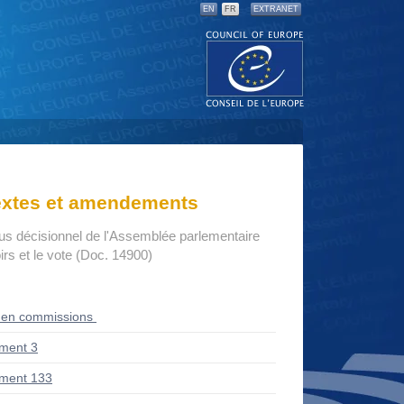
EN
FR
EXTRANET
textes et amendements
us décisionnel de l'Assemblée parlementaire
rs et le vote (Doc. 14900)
 en commissions
ment 3
ment 133