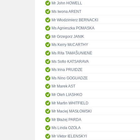
Mr John HOWELL
Ms Iwona ARENT
Mr Włodzimierz BERNACKI
Ms Agnieszka POMASKA
Mr Grzegorz JANIK
Ms Kerry McCARTHY
Ms Rita TAMAŠUNIENĖ
Ms Sofio KATSARAVA
Ms Irina PRUIDZE
Ms Nino GOGUADZE
Mr Marek AST
Mr Oleh LIASHKO
Mr Martin WHITFIELD
Mr Maciej MASŁOWSKI
Mr Błażej PARDA
Ms Linda OZOLA
Mr Viktor IELENSKYI