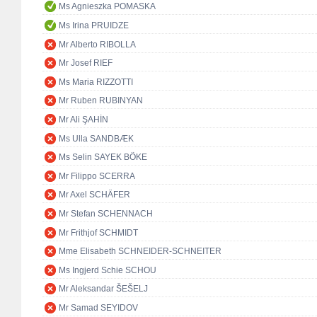
Ms Agnieszka POMASKA
Ms Irina PRUIDZE
Mr Alberto RIBOLLA
Mr Josef RIEF
Ms Maria RIZZOTTI
Mr Ruben RUBINYAN
Mr Ali ŞAHİN
Ms Ulla SANDBÆK
Ms Selin SAYEK BÖKE
Mr Filippo SCERRA
Mr Axel SCHÄFER
Mr Stefan SCHENNACH
Mr Frithjof SCHMIDT
Mme Elisabeth SCHNEIDER-SCHNEITER
Ms Ingjerd Schie SCHOU
Mr Aleksandar ŠEŠELJ
Mr Samad SEYIDOV