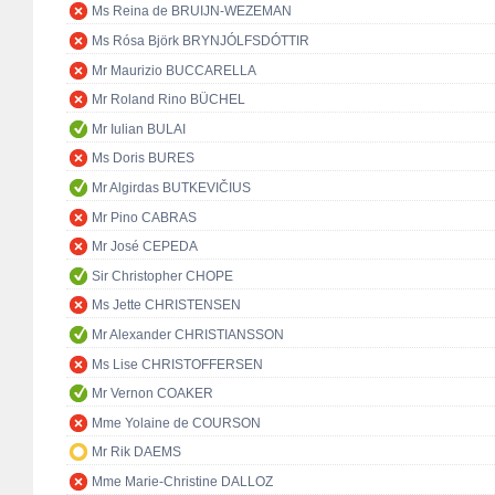
Ms Reina de BRUIJN-WEZEMAN
Ms Rósa Björk BRYNJÓLFSDÓTTIR
Mr Maurizio BUCCARELLA
Mr Roland Rino BÜCHEL
Mr Iulian BULAI
Ms Doris BURES
Mr Algirdas BUTKEVIČIUS
Mr Pino CABRAS
Mr José CEPEDA
Sir Christopher CHOPE
Ms Jette CHRISTENSEN
Mr Alexander CHRISTIANSSON
Ms Lise CHRISTOFFERSEN
Mr Vernon COAKER
Mme Yolaine de COURSON
Mr Rik DAEMS
Mme Marie-Christine DALLOZ