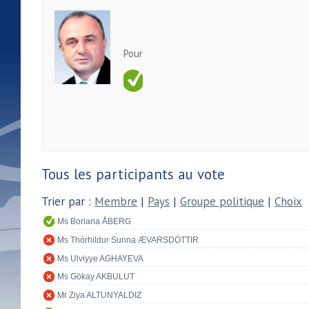
Pour
Tous les participants au vote
Trier par :
Membre
|
Pays
|
Groupe politique
|
Choix
Ms Boriana ÅBERG
Ms Thórhildur Sunna ÆVARSDÓTTIR
Ms Ulviyye AGHAYEVA
Ms Gökay AKBULUT
Mr Ziya ALTUNYALDIZ