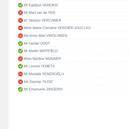
Mr Egidijus VAREIKIS
Mr Mart van de VEN
M. Stefaan VERCAMER
Mme Marie-Christine VERDIER-JOUCLAS
Ms Anne-Mari VIROLAINEN
Mr Günter VOGT
Mr Martin WHITFIELD
Mme Martine WONNER
Mr Leonid YEMETS
Mr Mustafa YENEROĞLU
Ms Zeynep YILDIZ
Mr Emanuelis ZINGERIS