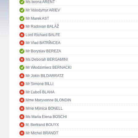
Ms Iwona ARENT
Mr Volodymyr ARIEV
Mr Marek AST
Mr Radovan BALÁŽ
Lord Richard BALFE
Mr Vlad BATRÎNCEA
Mr Boryslav BEREZA
Ms Deborah BERGAMINI
Mr Włodzimierz BERNACKI
Mr Jokin BILDARRATZ
Mr Simone BILLI
Mr Ľuboš BLAHA
Mme Maryvonne BLONDIN
Mme Mònica BONELL
Ms Maria Elena BOSCHI
M. Bertrand BOUYX
Mr Michel BRANDT