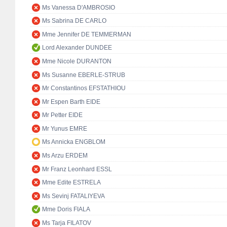
Ms Vanessa D'AMBROSIO
Ms Sabrina DE CARLO
Mme Jennifer DE TEMMERMAN
Lord Alexander DUNDEE
Mme Nicole DURANTON
Ms Susanne EBERLE-STRUB
Mr Constantinos EFSTATHIOU
Mr Espen Barth EIDE
Mr Petter EIDE
Mr Yunus EMRE
Ms Annicka ENGBLOM
Ms Arzu ERDEM
Mr Franz Leonhard ESSL
Mme Edite ESTRELA
Ms Sevinj FATALIYEVA
Mme Doris FIALA
Ms Tarja FILATOV