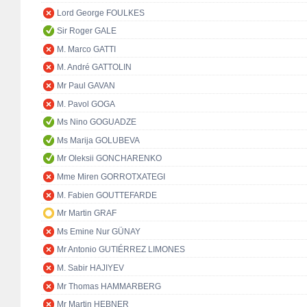
Lord George FOULKES
Sir Roger GALE
M. Marco GATTI
M. André GATTOLIN
Mr Paul GAVAN
M. Pavol GOGA
Ms Nino GOGUADZE
Ms Marija GOLUBEVA
Mr Oleksii GONCHARENKO
Mme Miren GORROTXATEGI
M. Fabien GOUTTEFARDE
Mr Martin GRAF
Ms Emine Nur GÜNAY
Mr Antonio GUTIÉRREZ LIMONES
M. Sabir HAJIYEV
Mr Thomas HAMMARBERG
Mr Martin HEBNER