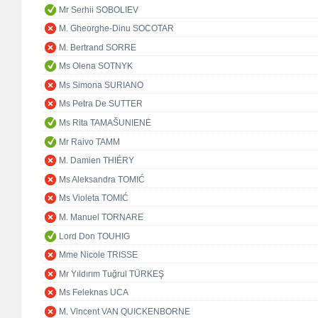
Mr Serhii SOBOLIEV
M. Gheorghe-Dinu SOCOTAR
M. Bertrand SORRE
Ms Olena SOTNYK
Ms Simona SURIANO
Ms Petra De SUTTER
Ms Rita TAMAŠUNIENĖ
Mr Raivo TAMM
M. Damien THIÉRY
Ms Aleksandra TOMIĆ
Ms Violeta TOMIĆ
M. Manuel TORNARE
Lord Don TOUHIG
Mme Nicole TRISSE
Mr Yıldırım Tuğrul TÜRKEŞ
Ms Feleknas UCA
M. Vincent VAN QUICKENBORNE