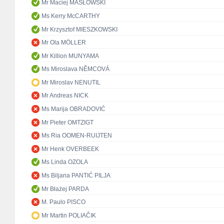
Mr Maciej MASŁOWSKI
Ms Kerry McCARTHY
Mr Krzysztof MIESZKOWSKI
Mr Ola MÖLLER
Mr Killion MUNYAMA
Ms Miroslava NĚMCOVÁ
Mr Miroslav NENUTIL
Mr Andreas NICK
Ms Marija OBRADOVIĆ
Mr Pieter OMTZIGT
Ms Ria OOMEN-RUIJTEN
Mr Henk OVERBEEK
Ms Linda OZOLA
Ms Biljana PANTIĆ PILJA
Mr Błażej PARDA
M. Paulo PISCO
Mr Martin POLIAČIK