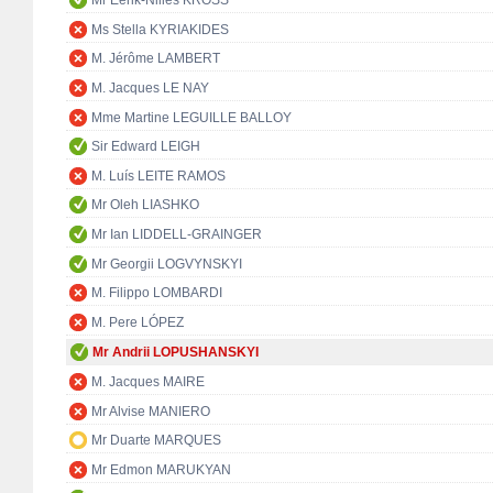
Mr Eerik-Niiles KROSS
Ms Stella KYRIAKIDES
M. Jérôme LAMBERT
M. Jacques LE NAY
Mme Martine LEGUILLE BALLOY
Sir Edward LEIGH
M. Luís LEITE RAMOS
Mr Oleh LIASHKO
Mr Ian LIDDELL-GRAINGER
Mr Georgii LOGVYNSKYI
M. Filippo LOMBARDI
M. Pere LÓPEZ
Mr Andrii LOPUSHANSKYI
M. Jacques MAIRE
Mr Alvise MANIERO
Mr Duarte MARQUES
Mr Edmon MARUKYAN