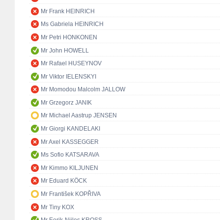
Mr Frank HEINRICH
Ms Gabriela HEINRICH
Mr Petri HONKONEN
Mr John HOWELL
Mr Rafael HUSEYNOV
Mr Viktor IELENSKYI
Mr Momodou Malcolm JALLOW
Mr Grzegorz JANIK
Mr Michael Aastrup JENSEN
Mr Giorgi KANDELAKI
Mr Axel KASSEGGER
Ms Sofio KATSARAVA
Mr Kimmo KILJUNEN
Mr Eduard KÖCK
Mr František KOPŘIVA
Mr Tiny KOX