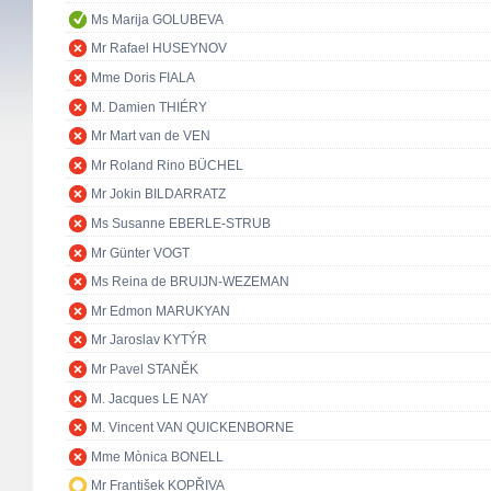
Ms Marija GOLUBEVA
Mr Rafael HUSEYNOV
Mme Doris FIALA
M. Damien THIÉRY
Mr Mart van de VEN
Mr Roland Rino BÜCHEL
Mr Jokin BILDARRATZ
Ms Susanne EBERLE-STRUB
Mr Günter VOGT
Ms Reina de BRUIJN-WEZEMAN
Mr Edmon MARUKYAN
Mr Jaroslav KYTÝR
Mr Pavel STANĚK
M. Jacques LE NAY
M. Vincent VAN QUICKENBORNE
Mme Mònica BONELL
Mr František KOPŘIVA