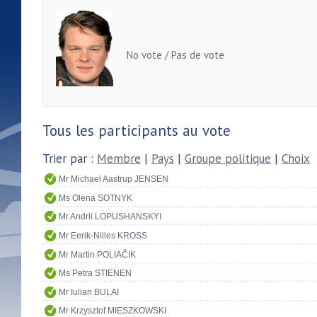
No vote / Pas de vote
Tous les participants au vote
Trier par :
Membre
|
Pays
|
Groupe politique
|
Choix
Mr Michael Aastrup JENSEN
Ms Olena SOTNYK
Mr Andrii LOPUSHANSKYI
Mr Eerik-Niiles KROSS
Mr Martin POLIAČIK
Ms Petra STIENEN
Mr Iulian BULAI
Mr Krzysztof MIESZKOWSKI