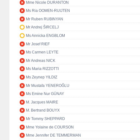
Mme Nicole DURANTON
Ms Ria OOMEN-RUIJTEN
Mr Ruben RUBINYAN
Mr Andrej ŠIRCELJ
Ms Annicka ENGBLOM
Mr Josef RIEF
Ms Carmen LEYTE
Mr Andreas NICK
Ms Maria RIZZOTTI
Ms Zeynep YILDIZ
Mr Mustafa YENEROĞLU
Ms Emine Nur GÜNAY
M. Jacques MAIRE
M. Bertrand BOUYX
Mr Tommy SHEPPARD
Mme Yolaine de COURSON
Mme Jennifer DE TEMMERMAN