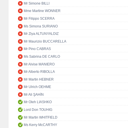
Mr Simone BILLI
Mme Martine WONNER
Mr Filippo SCERRA
Ms Simona SURIANO
Mr Ziya ALTUNYALDIZ
Mr Maurizio BUCCARELLA
Mr Pino CABRAS
Ms Sabrina DE CARLO
Mr Alvise MANIERO
Mr Alberto RIBOLLA
Mr Martin HEBNER
Mr Ulrich OEHME
Mr Ali ŞAHİN
Mr Oleh LIASHKO
Lord Don TOUHIG
Mr Martin WHITFIELD
Ms Kerry McCARTHY