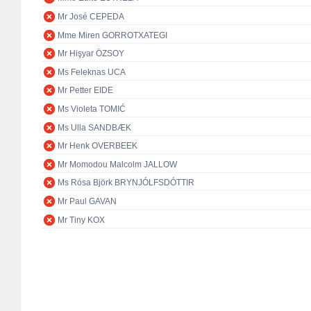
Mr José CEPEDA
Mme Miren GORROTXATEGI
Mr Hişyar ÖZSOY
Ms Feleknas UCA
Mr Petter EIDE
Ms Violeta TOMIĆ
Ms Ulla SANDBÆK
Mr Henk OVERBEEK
Mr Momodou Malcolm JALLOW
Ms Rósa Björk BRYNJÓLFSDÓTTIR
Mr Paul GAVAN
Mr Tiny KOX