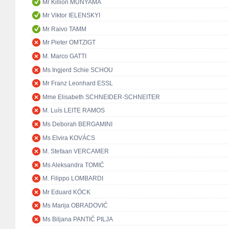
Mr Killion MUNYAMA
Mr Viktor IELENSKYI
Mr Raivo TAMM
Mr Pieter OMTZIGT
M. Marco GATTI
Ms Ingjerd Schie SCHOU
Mr Franz Leonhard ESSL
Mme Elisabeth SCHNEIDER-SCHNEITER
M. Luís LEITE RAMOS
Ms Deborah BERGAMINI
Ms Elvira KOVÁCS
M. Stefaan VERCAMER
Ms Aleksandra TOMIĆ
M. Filippo LOMBARDI
Mr Eduard KÖCK
Ms Marija OBRADOVIĆ
Ms Biljana PANTIĆ PILJA