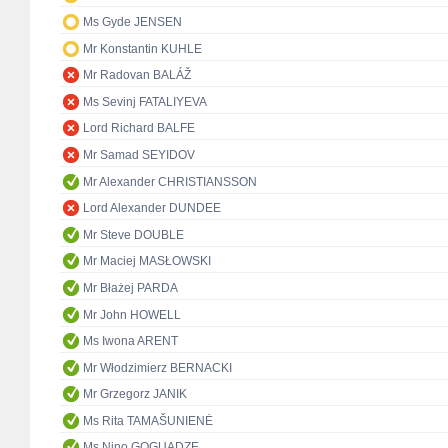
Ms Gyde JENSEN
Mr Konstantin KUHLE
Mr Radovan BALÁŽ
Ms Sevinj FATALIYEVA
Lord Richard BALFE
Mr Samad SEYIDOV
Mr Alexander CHRISTIANSSON
Lord Alexander DUNDEE
Mr Steve DOUBLE
Mr Maciej MASŁOWSKI
Mr Błażej PARDA
Mr John HOWELL
Ms Iwona ARENT
Mr Włodzimierz BERNACKI
Mr Grzegorz JANIK
Ms Rita TAMAŠUNIENĖ
Ms Nino GOGUADZE