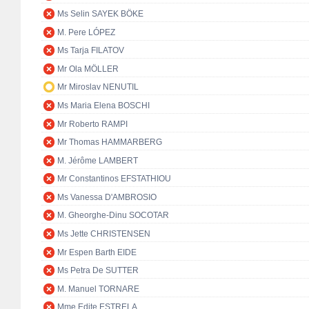
Ms Selin SAYEK BÖKE
M. Pere LÓPEZ
Ms Tarja FILATOV
Mr Ola MÖLLER
Mr Miroslav NENUTIL
Ms Maria Elena BOSCHI
Mr Roberto RAMPI
Mr Thomas HAMMARBERG
M. Jérôme LAMBERT
Mr Constantinos EFSTATHIOU
Ms Vanessa D'AMBROSIO
M. Gheorghe-Dinu SOCOTAR
Ms Jette CHRISTENSEN
Mr Espen Barth EIDE
Ms Petra De SUTTER
M. Manuel TORNARE
Mme Edite ESTRELA