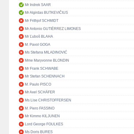
Mr Indrek SAAR
Mr Algirdas BUTKEVIČIUS
Mr Frithjof SCHMIDT
Mr Antonio GUTIÉRREZ LIMONES
Mr Ľuboš BLAHA
M. Pavol GOGA
Ms Stefana MILADINOVIĆ
Mme Maryvonne BLONDIN
Mr Frank SCHWABE
Mr Stefan SCHENNACH
M. Paulo PISCO
Mr Axel SCHÄFER
Ms Lise CHRISTOFFERSEN
M. Piero FASSINO
Mr Kimmo KILJUNEN
Lord George FOULKES
Ms Doris BURES