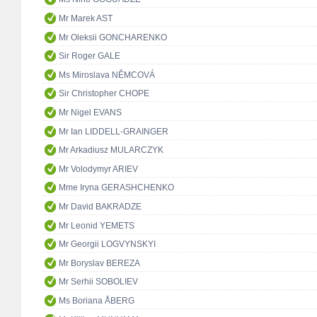
Mr Marek AST
Mr Oleksii GONCHARENKO
Sir Roger GALE
Ms Miroslava NĚMCOVÁ
Sir Christopher CHOPE
Mr Nigel EVANS
Mr Ian LIDDELL-GRAINGER
Mr Arkadiusz MULARCZYK
Mr Volodymyr ARIEV
Mme Iryna GERASHCHENKO
Mr David BAKRADZE
Mr Leonid YEMETS
Mr Georgii LOGVYNSKYI
Mr Boryslav BEREZA
Mr Serhii SOBOLIEV
Ms Boriana ÅBERG