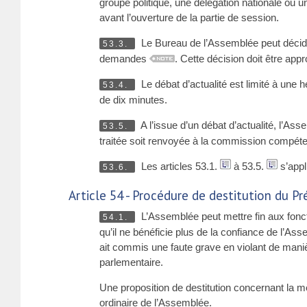
groupe politique, une délégation nationale ou u
avant l’ouverture de la partie de session.
Le Bureau de l’Assemblée peut décide
53.3.
demandes
. Cette décision doit être ap
Le débat d’actualité est limité à une h
53.4.
de dix minutes.
A l’issue d’un débat d’actualité, l’As
53.5.
traitée soit renvoyée à la commission compéte
Les articles 53.1.
à 53.5.
s’appl
53.6.
Article 54 - Procédure de destitution du P
L’Assemblée peut mettre fin aux fonc
54.1.
qu’il ne bénéficie plus de la confiance de l’Ass
ait commis une faute grave en violant de man
parlementaire.
Une proposition de destitution concernant la 
ordinaire de l’Assemblée.