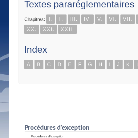
Textes pararéglementaires
Chapitres:
I.
II.
III.
IV.
V.
VI.
VII.
XX.
XXI.
XXII.
Index
A
B
C
D
E
F
G
H
I
J
K
Procédures d’exception
Procédures d’exception