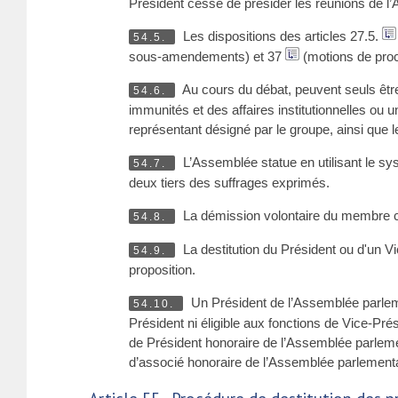
Président cesse de présider les réunions de l
Les dispositions des articles 27.5.
54.5.
sous-amendements) et 37
(motions de proc
Au cours du débat, peuvent seuls être
54.6.
immunités et des affaires institutionnelles ou
représentant désigné par le groupe, ainsi que 
L’Assemblée statue en utilisant le sys
54.7.
deux tiers des suffrages exprimés.
La démission volontaire du membre c
54.8.
La destitution du Président ou d'un V
54.9.
proposition.
Un Président de l’Assemblée parlement
54.10.
Président ni éligible aux fonctions de Vice-Pré
de Président honoraire de l’Assemblée parlemen
d’associé honoraire de l’Assemblée parlementa