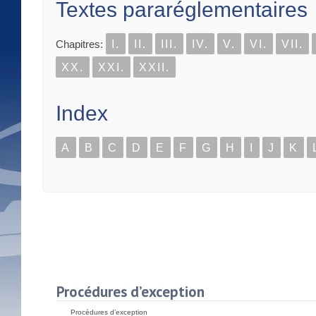
Textes pararéglementaires
Chapitres:
I.
II.
III.
IV.
V.
VI.
VII.
XX.
XXI.
XXII.
Index
A
B
C
D
E
F
G
H
I
J
K
Procédures d’exception
Procédures d’exception