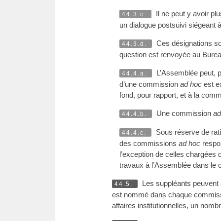
Il ne peut y avoir p
44.3.c.
un dialogue postsuivi siégeant 
Ces désignations so
44.3.d.
question est renvoyée au Burea
L’Assemblée peut, p
44.4.a.
d’une commission
ad hoc
est e
fond, pour rapport, et à la comm
Une commission
ad
44.4.b.
Sous réserve de rati
44.4.c.
des commissions
ad hoc
respon
l’exception de celles chargées 
travaux à l’Assemblée dans le 
Les suppléants peuvent 
44.5.
est nommé dans chaque commissio
affaires institutionnelles, un nom