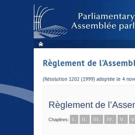
Règlement de l’Assembl
(Résolution 1202 (1999) adoptée le 4 no
Règlement de l’Asse
Chapitres:
I.
II.
III.
IV.
V.
V