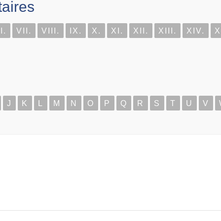
aires
I.
VII.
VIII.
IX.
X.
XI.
XII.
XIII.
XIV.
X
J
K
L
M
N
O
P
Q
R
S
T
U
V