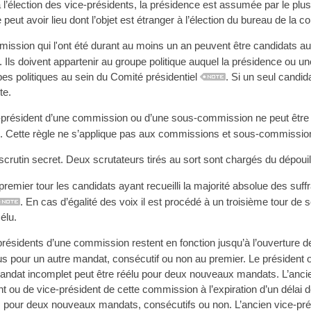
 l’élection des vice-présidents, la présidence est assumée par le p
eut avoir lieu dont l’objet est étranger à l’élection du bureau de la 
sion qui l'ont été durant au moins un an peuvent être candidats aux
. Ils doivent appartenir au groupe politique auquel la présidence ou u
pes politiques au sein du Comité présidentiel
. Si un seul candid
te.
président d’une commission ou d’une sous-commission ne peut être p
Cette règle ne s’applique pas aux commissions et sous-commissio
scrutin secret. Deux scrutateurs tirés au sort sont chargés du dépouil
emier tour les candidats ayant recueilli la majorité absolue des suff
. En cas d’égalité des voix il est procédé à un troisième tour de sc
élu.
présidents d’une commission restent en fonction jusqu’à l’ouverture d
lus pour un autre mandat, consécutif ou non au premier. Le président 
andat incomplet peut être réélu pour deux nouveaux mandats. L’anci
nt ou de vice-président de cette commission à l’expiration d’un délai
ns, pour deux nouveaux mandats, consécutifs ou non. L’ancien vice-pr