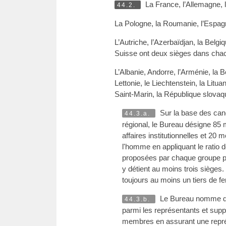
La France, l’Allemagne, 
44.2.
La Pologne, la Roumanie, l’Espag
L’Autriche, l’Azerbaïdjan, la Belgi
Suisse ont deux sièges dans cha
L’Albanie, Andorre, l’Arménie, la B
Lettonie, le Liechtenstein, la Li
Saint-Marin, la République slova
Sur la base des candi
44.3.a.
régional, le Bureau désigne 8
affaires institutionnelles et 2
l'homme en appliquant le ratio d
proposées par chaque groupe p
y détient au moins trois sièg
toujours au moins un tiers de 
Le Bureau nomme deu
44.3.b.
parmi les représentants et supp
membres en assurant une représ