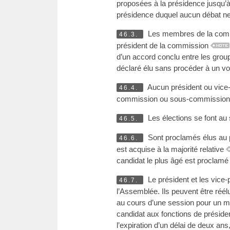
proposées à la présidence jusqu’à
présidence duquel aucun débat ne p
Les membres de la commis
46.3.
président de la commission
d’un accord conclu entre les grou
déclaré élu sans procéder à un vo
Aucun président ou vice-
46.4.
commission ou sous-commission. 
Les élections se font au 
46.5.
Sont proclamés élus au pr
46.6.
est acquise à la majorité relative
candidat le plus âgé est proclamé 
Le président et les vice-
46.7.
l’Assemblée. Ils peuvent être réé
au cours d’une session pour un m
candidat aux fonctions de préside
l’expiration d’un délai de deux a