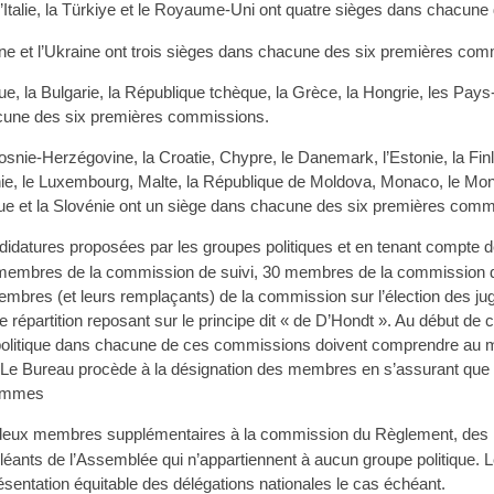
l’Italie, la Türkiye et le Royaume-Uni ont quatre sièges dans chacun
ne et l’Ukraine ont trois sièges dans chacune des six premières com
que, la Bulgarie, la République tchèque, la Grèce, la Hongrie, les Pays-
cune des six premières commissions.
osnie-Herzégovine, la Croatie, Chypre, le Danemark, l’Estonie, la Finlan
tuanie, le Luxembourg, Malte, la République de Moldova, Monaco, le M
que et la Slovénie ont un siège dans chacune des six premières comm
datures proposées par les groupes politiques et en tenant compte de l’
5 membres de la commission de suivi, 30 membres de la commission 
0 membres (et leurs remplaçants) de la commission sur l’élection des j
e répartition reposant sur le principe dit « de D’Hondt ». Au début de
olitique dans chacune de ces commissions doivent comprendre au mo
es. Le Bureau procède à la désignation des membres en s’assurant q
femmes
x membres supplémentaires à la commission du Règlement, des immu
léants de l’Assemblée qui n’appartiennent à aucun groupe politique. L
entation équitable des délégations nationales le cas échéant.