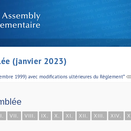
ée (janvier 2023)
vembre 1999) avec modifications ultérieures du Règlement*
mblée
I.
VII.
VIII.
IX.
X.
XI.
XII.
XIII.
XIV.
X