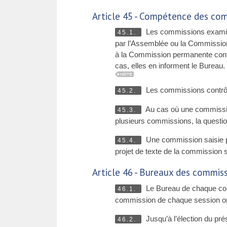
Article 45 - Compétence des co
Les commissions examine
45.1.
par l’Assemblée ou la Commission 
à la Commission permanente conf
cas, elles en informent le Bureau
Les commissions contrôle
45.2.
Au cas où une commissio
45.3.
plusieurs commissions, la questi
Une commission saisie p
45.4.
projet de texte de la commission s
Article 46 - Bureaux des commis
Le Bureau de chaque comm
46.1.
commission de chaque session ordi
Jusqu’à l’élection du pré
46.2.