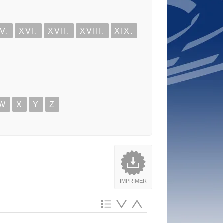
V.
XVI.
XVII.
XVIII.
XIX.
W
X
Y
Z
IMPRIMER