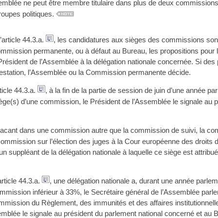
blée ne peut être membre titulaire dans plus de deux commissions,
oupes politiques.
article 44.3.a.
, les candidatures aux sièges des commissions son
ommission permanente, ou à défaut au Bureau, les propositions pour
 Président de l’Assemblée à la délégation nationale concernée. Si des
ontestation, l’Assemblée ou la Commission permanente décide.
ticle 44.3.a.
, à la fin de la partie de session de juin d’une année p
ège(s) d’une commission, le Président de l’Assemblée le signale au pr
vacant dans une commission autre que la commission de suivi, la c
a commission sur l’élection des juges à la Cour européenne des droits d
n suppléant de la délégation nationale à laquelle ce siège est attribué
rticle 44.3.a.
, une délégation nationale a, durant une année parle
mission inférieur à 33%, le Secrétaire général de l’Assemblée parle
mmission du Règlement, des immunités et des affaires institutionnelles
mblée le signale au président du parlement national concerné et au 