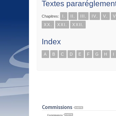
Textes pararéglement
Chapitres:
I.
II.
III.
IV.
V.
V
XX.
XXI.
XXII.
Index
A
B
C
D
E
F
G
H
I
Commissions
Commissions