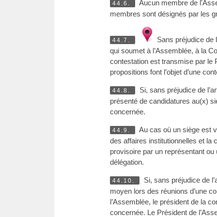
Aucun membre de l'Assem
44.6.
membres sont désignés par les gr
Sans préjudice de l’
44.7.
qui soumet à l’Assemblée, à la C
contestation est transmise par le
propositions font l’objet d’une c
Si, sans préjudice de l’ar
44.8.
présenté de candidatures au(x) si
concernée.
Au cas où un siège est 
44.9.
des affaires institutionnelles et l
provisoire par un représentant ou u
délégation.
Si, sans préjudice de l’a
44.10.
moyen lors des réunions d’une com
l’Assemblée, le président de la co
concernée. Le Président de l’Asse