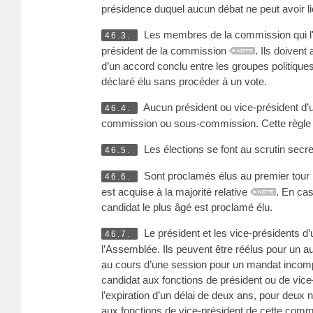
présidence duquel aucun débat ne peut avoir lie
Les membres de la commission qui l'o
46.3.
président de la commission
. Ils doivent
d’un accord conclu entre les groupes politique
déclaré élu sans procéder à un vote.
Aucun président ou vice-président d’
46.4.
commission ou sous-commission. Cette règle
Les élections se font au scrutin secre
46.5.
Sont proclamés élus au premier tour le
46.6.
est acquise à la majorité relative
. En cas
candidat le plus âgé est proclamé élu.
Le président et les vice-présidents d’
46.7.
l’Assemblée. Ils peuvent être réélus pour un a
au cours d’une session pour un mandat incomp
candidat aux fonctions de président ou de vice
l’expiration d’un délai de deux ans, pour deu
aux fonctions de vice-président de cette commis