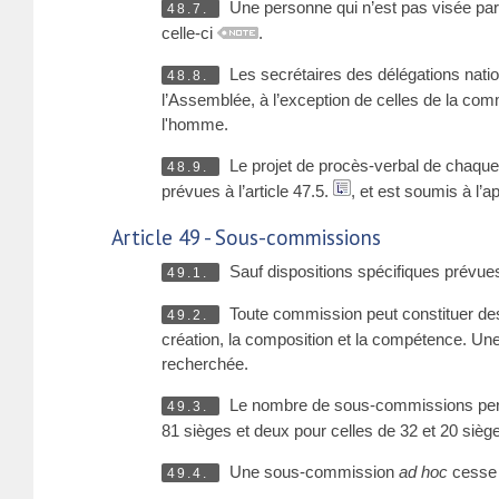
Une personne qui n’est pas visée par 
48.7.
celle-ci
.
Les secrétaires des délégations nati
48.8.
l’Assemblée, à l’exception de celles de la com
l'homme.
Le projet de procès-verbal de chaque
48.9.
prévues à l’article 47.5.
, et est soumis à l’a
Article 49 - Sous-commissions
Sauf dispositions spécifiques prévue
49.1.
Toute commission peut constituer 
49.2.
création, la composition et la compétence. Une 
recherchée.
Le nombre de sous-commissions per
49.3.
81 sièges et deux pour celles de 32 et 20 sièg
Une sous-commission
ad hoc
cesse 
49.4.