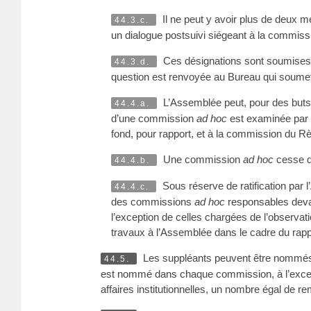
Il ne peut y avoir plus de deux m
44.3.c.
un dialogue postsuivi siégeant à la commissi
Ces désignations sont soumises 
44.3.d.
question est renvoyée au Bureau qui soumet
L’Assemblée peut, pour des buts
44.4.a.
d’une commission
ad hoc
est examinée par l
fond, pour rapport, et à la commission du Règ
Une commission
ad hoc
cesse d’
44.4.b.
Sous réserve de ratification par
44.4.c.
des commissions
ad hoc
responsables devan
l’exception de celles chargées de l’observat
travaux à l’Assemblée dans le cadre du rap
Les suppléants peuvent être nommés 
44.5.
est nommé dans chaque commission, à l’excep
affaires institutionnelles, un nombre égal de 