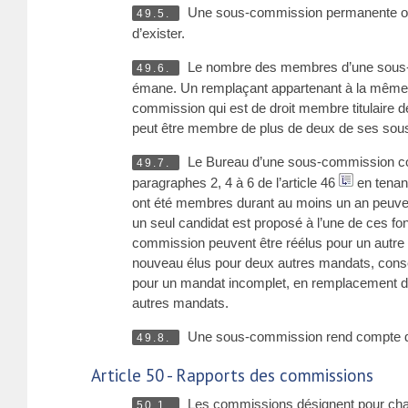
Une sous-commission permanente 
49.5.
d’exister.
Le nombre des membres d’une sous-c
49.6.
émane. Un remplaçant appartenant à la même dé
commission qui est de droit membre titulaire
peut être membre de plus de deux de ses so
Le Bureau d’une sous-commission comp
49.7.
paragraphes 2, 4 à 6 de l’article 46
en tenant
ont été membres durant au moins un an peuven
un seul candidat est proposé à l’une de ces fon
commission peuvent être réélus pour un autre m
nouveau élus pour deux autres mandats, consé
pour un mandat incomplet, en remplacement du 
autres mandats.
Une sous-commission rend compte de s
49.8.
Article 50 - Rapports des commissions
Les commissions désignent pour chaqu
50.1.