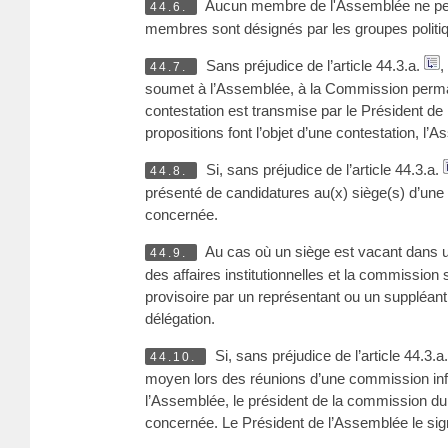
Aucun membre de l'Assemblée ne peut
44.6.
membres sont désignés par les groupes politi
Sans préjudice de l’article 44.3.a.
,
44.7.
soumet à l’Assemblée, à la Commission perman
contestation est transmise par le Président de
propositions font l’objet d’une contestation,
Si, sans préjudice de l’article 44.3.a.
44.8.
présenté de candidatures au(x) siège(s) d’une 
concernée.
Au cas où un siège est vacant dans 
44.9.
des affaires institutionnelles et la commission 
provisoire par un représentant ou un suppléant d
délégation.
Si, sans préjudice de l’article 44.3.a
44.10.
moyen lors des réunions d’une commission infé
l’Assemblée, le président de la commission du R
concernée. Le Président de l’Assemblée le sig