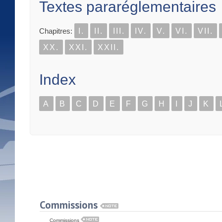
Textes pararéglementaires
Chapitres:
I.
II.
III.
IV.
V.
VI.
VII.
XX.
XXI.
XXII.
Index
A
B
C
D
E
F
G
H
I
J
K
Commissions
Commissions