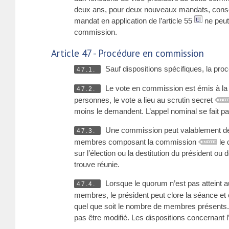
deux ans, pour deux nouveaux mandats, conséc
mandat en application de l’article 55
ne peut
commission.
Article 47 - Procédure en commission
Sauf dispositions spécifiques, la pro
47.1.
Le vote en commission est émis à la
47.2.
personnes, le vote a lieu au scrutin secret
moins le demandent. L’appel nominal se fait pa
Une commission peut valablement déli
47.3.
membres composant la commission
le 
sur l’élection ou la destitution du président o
trouve réunie.
Lorsque le quorum n’est pas atteint au 
47.4.
membres, le président peut clore la séance et 
quel que soit le nombre de membres présents. 
pas être modifié. Les dispositions concernant l