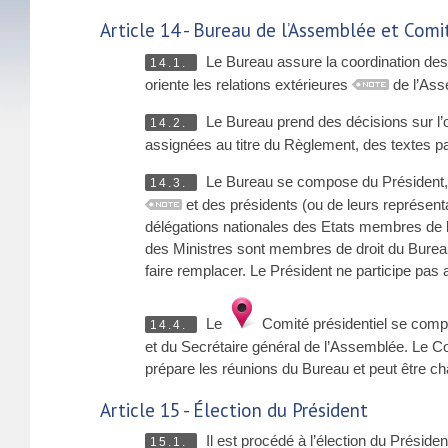
Article 14 - Bureau de l’Assemblée et Comi
Le Bureau assure la coordination des 
14.1.
oriente les relations extérieures
de l’Ass
Le Bureau prend des décisions sur l’or
14.2.
assignées au titre du Règlement, des textes p
Le Bureau se compose du Président, d
14.3.
et des présidents (ou de leurs représen
délégations nationales des Etats membres de l
des Ministres sont membres de droit du Bureau 
faire remplacer. Le Président ne participe pas 
Le
Comité présidentiel se compo
14.4.
et du Secrétaire général de l’Assemblée. Le Com
prépare les réunions du Bureau et peut être ch
Article 15 - Élection du Président
Il est procédé à l’élection du Préside
15.1.