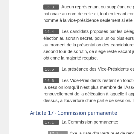
Aucun représentant ou suppléant ne peu
16.3.
nationale au nom de celle-ci, tout en tenant co
homme à la vice-présidence seulement si el
Les candidats proposés par les déléga
16.4.
élection au scrutin secret, pour un ou plusieu
au moment de la présentation des candidatures,
second tour de scrutin, ce siège reste vacant j
obtienne la majorité requise.
La préséance des Vice-Présidents est
16.5.
Les Vice-Présidents restent en foncti
16.6.
la session lorsqu’il n’est plus membre de l’Ass
renouvellement de la délégation à laquelle il a
dessus, à l’ouverture d’une partie de session.
Article 17 - Commission permanente
La Commission permanente:
17.1.
fixe la date d’ouverture et de rep
17.1.a.