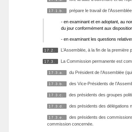
prépare le travail de l’Assemblée
17.1.b.
- en examinant et en adoptant, au no
du jour conformément aux disposition
- en examinant les questions relativ
L’Assemblée, à la fin de la première 
17.2.
La Commission permanente est com
17.3.
du Président de l’Assemblée (qui
17.3.a.
des Vice-Présidents de l’Assemb
17.3.b.
des présidents des groupes polit
17.3.c.
des présidents des délégations n
17.3.d.
des présidents des commissions 
17.3.e.
commission concernée.