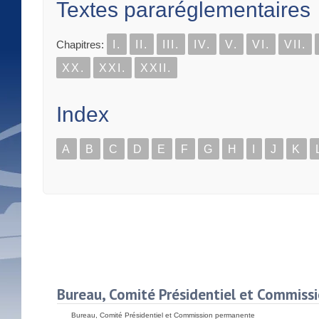
Textes pararéglementaires
Chapitres:
I.
II.
III.
IV.
V.
VI.
VII.
XX.
XXI.
XXII.
Index
A
B
C
D
E
F
G
H
I
J
K
Bureau, Comité Présidentiel et Commis
Bureau, Comité Présidentiel et Commission permanente